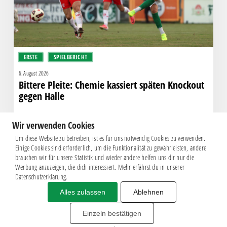
Halle
ERSTE
SPIELBERICHT
6. August 2026
Bittere Pleite: Chemie kassiert späten Knockout
gegen Halle
Wir verwenden Cookies
Um diese Website zu betreiben, ist es für uns notwendig Cookies zu verwenden.
Einige Cookies sind erforderlich, um die Funktionalität zu gewährleisten, andere
brauchen wir für unsere Statistik und wieder andere helfen uns dir nur die
Werbung anzuzeigen, die dich interessiert. Mehr erfährst du in unserer
Datenschutzerklärung.
Alles zulassen
Ablehnen
Impressum
|
Datenschutz
BSG CHEMIE LEIPZIG © 2026
Einzeln bestätigen
MITGLIEDERZAHL: 2.816