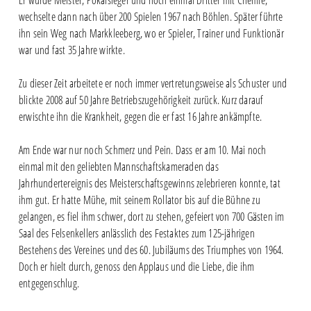
Er wurde Meister, Pokalsieger und noch einmal Dritter mit Chemie,
wechselte dann nach über 200 Spielen 1967 nach Böhlen. Später führte
ihn sein Weg nach Markkleeberg, wo er Spieler, Trainer und Funktionär
war und fast 35 Jahre wirkte.
Zu dieser Zeit arbeitete er noch immer vertretungsweise als Schuster und
blickte 2008 auf 50 Jahre Betriebszugehörigkeit zurück. Kurz darauf
erwischte ihn die Krankheit, gegen die er fast 16 Jahre ankämpfte.
Am Ende war nur noch Schmerz und Pein. Dass er am 10. Mai noch
einmal mit den geliebten Mannschaftskameraden das
Jahrhundertereignis des Meisterschaftsgewinns zelebrieren konnte, tat
ihm gut. Er hatte Mühe, mit seinem Rollator bis auf die Bühne zu
gelangen, es fiel ihm schwer, dort zu stehen, gefeiert von 700 Gästen im
Saal des Felsenkellers anlässlich des Festaktes zum 125-jährigen
Bestehens des Vereines und des 60. Jubiläums des Triumphes von 1964.
Doch er hielt durch, genoss den Applaus und die Liebe, die ihm
entgegenschlug.