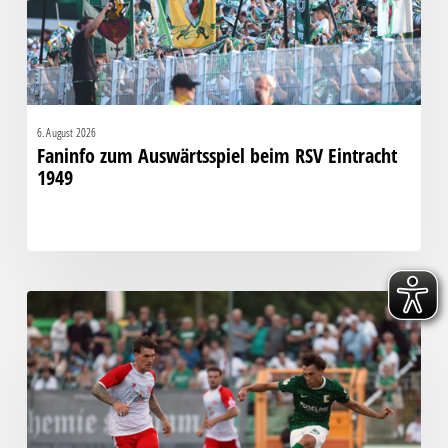
1949
6. August 2026
Faninfo zum Auswärtsspiel beim RSV Eintracht
1949
Bittere
Pleite:
Chemie
kassiert
späten
Knockout
gegen