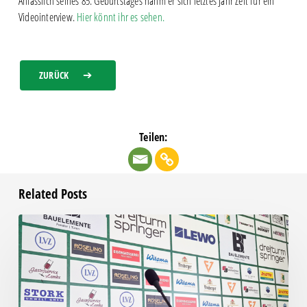
Anlässlich seines 85. Geburtstages nahm er sich letztes Jahr Zeit für ein
Videointerview.
Hier könnt ihr es sehen.
ZURÜCK
Teilen:
Related Posts
Pressegespräch
vor
RSV
Eintracht
1949
–