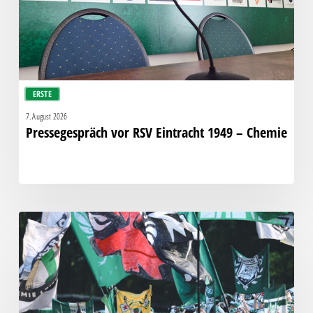
Chemie
ERSTE
7. August 2026
Pressegespräch vor RSV Eintracht 1949 – Chemie
Faninfo
zum
Auswärtsspiel
beim
RSV
Eintracht