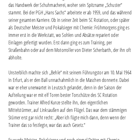
das Handwerk der Schuhmacherei, woher sein Spitzname „Schuster“
stammt. Bei der PGH „Hans Sachs“ arbeitete er ab 1959, und das während
seiner gesamten Karriere. Ob in seiner Zeit beim SC Rotation, oder später
als Deutscher Meister und Pokalsieger mit Chemie: Frühmorgens ging es
immer erst in die Werkstatt, wo Sohlen und Absätze repariert oder
Einlagen gefertigt wurden. Erst dann ging es zum Training, per
Straßenbahn oder auf dem Motorroller von Dieter Scherbarth, der ihn oft
abholte.
Unsterblich machte sich „Behle“ mit seinem Führungstor am 10. Mai 1964
in Erfurt, als er den Ball unnachahmlich in die Maschen donnerte. Dabei
war er eher unerwartet in Leutzsch gelandet, denn in der Saison der
Aufteilung war er mit elf Toren bester Torschütze des SC Rotation
geworden. Trainer Alfred Kunze stellte ihn, den eigentlichen
Mittelstürmer, auf Linksaußen auf den Flügel. Das war dem stämmigen
Stümer erst gar nicht recht: „Aber ich fügte mich dann, denn wenn der
Trainer das so festlegte, war das auch Gesetz.“