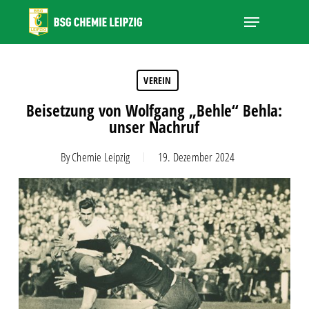
Skip
Menu
to
main
Close
content
Menu
VEREIN
Beisetzung von Wolfgang „Behle“ Behla:
unser Nachruf
By
Chemie Leipzig
19. Dezember 2024