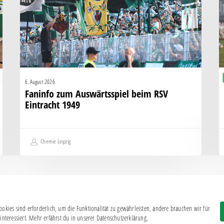
RSV
s
Eintracht
K
1949
g
H
6. August 2026
Faninfo zum Auswärtsspiel beim RSV
Eintracht 1949
Chemie Leipzig
okies sind erforderlich, um die Funktionalität zu gewährleisten, andere brauchen wir für
Impressum
|
Datenschutz
interessiert. Mehr erfährst du in unserer Datenschutzerklärung.