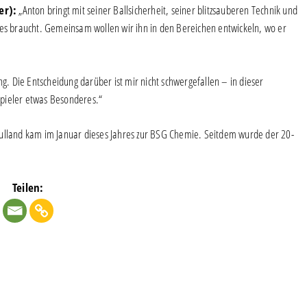
er):
„Anton bringt mit seiner Ballsicherheit, seiner blitzsauberen Technik und
 es braucht. Gemeinsam wollen wir ihn in den Bereichen entwickeln, wo er
g. Die Entscheidung darüber ist mir nicht schwergefallen – in dieser
 Spieler etwas Besonderes.“
Bulland kam im Januar dieses Jahres zur BSG Chemie. Seitdem wurde der 20-
Teilen: