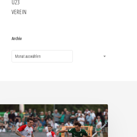
U23
VEREIN
Archiv
Monat auswählen
ittere
eite:
hemie
assiert