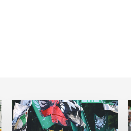
Faninfo
B
zum
Pl
Auswärtsspiel
C
beim
k