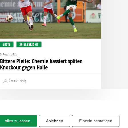
päten
nockout
egen
alle
ERSTE
SPIELBERICHT
6. August 2026
Bittere Pleite: Chemie kassiert späten
Knockout gegen Halle
Chemie Leipzig
Alles zulassen
Ablehnen
Einzeln bestätigen
Share