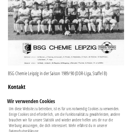
BSG Chemie Leipzig in der Saison 1989/90 (DDR-Liga, Staffel B)
Kontakt
Ihr verfügt über farbige Versionen der Mannschaftsfotos und die
Wir verwenden Cookies
Möglichkeit, diese einzuscannen? Dann sendet uns die Bilder an
Um diese Website zu betreiben, ist es für uns notwendig Cookies zu verwenden.
history@chemie-leipzig.d
e
Einige Cookies sind erforderlich, um die Funktionalität zu gewährleisten, andere
brauchen wir für unsere Statistik und wieder andere helfen uns dir nur die
Werbung anzuzeigen, die dich interessiert. Mehr erfährst du in unserer
Datenschutzerklärung.