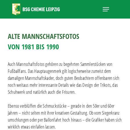
Skip
Menu
to
main
Close
content
Menu
ALTE MANNSCHAFTSFOTOS
VON 1981 BIS 1990
Auch Mannschaftsfotos gehören zu begehrten Sammlerstücken von
Fußballfans. Das Hauptaugenmerk gilt logischerweise zumeist dem
damaligen Mannschaftskader, doch guten Beobachtern offenbaren sich
noch weitaus mehr interessante Details wie das Design der Trikots, das
Schuhwerk und natürlich auch die Frisuren.
Ebenso verblüffen die Schmuckstücke – gerade in den 50er und 60er
Jahren – nicht selten mit ihrer kreativen Gestaltung. Ob vom Siegerkranz
umschlungen oder per Ballonfahrt hoch hinaus – die Grafiker haben sich
wirklich etwas einfallen lassen.