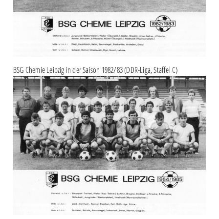
BSG Chemie Leipzig in der Saison 1982/83 (DDR-Liga, Staffel C)