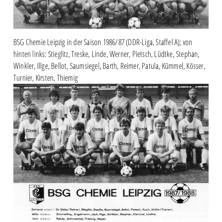
BSG Chemie Leipzig in der Saison 1986/87 (DDR-Liga, Staffel A); von
hinten links: Stieglitz, Treske, Linde, Werner, Pietsch, Lüdtke, Stephan,
Winkler, Illge, Bellot, Saumsiegel, Barth, Reimer, Patula, Kümmel, Kösser,
Turnier, Kirsten, Thiemig