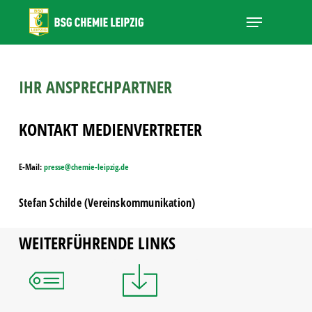
Skip
Menu
to
main
Close
content
Menu
IHR ANSPRECHPARTNER
KONTAKT MEDIENVERTRETER
E-Mail:
presse@chemie-leipzig.de
Stefan Schilde (Vereinskommunikation
)
WEITERFÜHRENDE LINKS