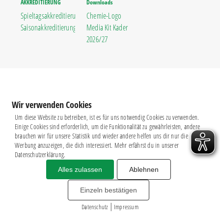
AKKREDITIERUNG
Downloads
Spieltagsakkreditierung
Chemie-Logo
Saisonakkreditierung
Media Kit Kader
2026/27
Wir verwenden Cookies
Um diese Website zu betreiben, ist es für uns notwendig Cookies zu verwenden.
Einige Cookies sind erforderlich, um die Funktionalität zu gewährleisten, andere
brauchen wir für unsere Statistik und wieder andere helfen uns dir nur die
Werbung anzuzeigen, die dich interessiert. Mehr erfährst du in unserer
Datenschutzerklärung.
Alles zulassen
Ablehnen
Impressum
|
Datenschutz
BSG CHEMIE LEIPZIG © 2026
Einzeln bestätigen
MITGLIEDERZAHL: 2.816
|
webdesign by
3W
Datenschutz
Impressum