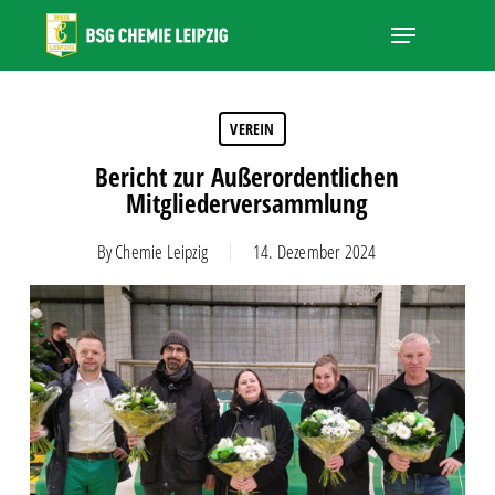
Skip
Menu
to
main
Close
content
Menu
VEREIN
Bericht zur Außerordentlichen
Mitgliederversammlung
By
Chemie Leipzig
14. Dezember 2024