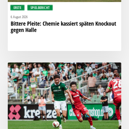
ERSTE
SPIELBERICHT
6. August 2026
Bittere Pleite: Chemie kassiert späten Knockout
gegen Halle
“Einer
für
alle,
alle
für
einen!”
–
Chemie
empfängt
den