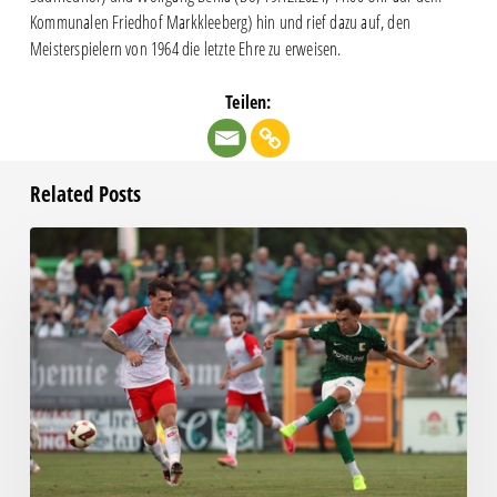
Kommunalen Friedhof Markkleeberg) hin und rief dazu auf, den
Meisterspielern von 1964 die letzte Ehre zu erweisen.
Teilen:
Related Posts
Bittere
Pleite:
Chemie
kassiert
späten
Knockout
gegen
Halle