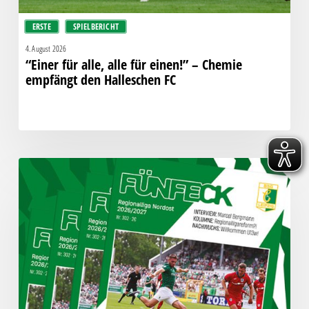
Halleschen
ERSTE
SPIELBERICHT
FC
4. August 2026
“Einer für alle, alle für einen!” – Chemie
empfängt den Halleschen FC
Fünfeck
Nr.
302
zum
Spiel
gegen
den
HFC