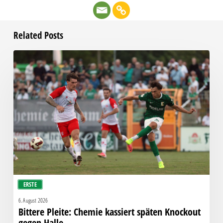
Related Posts
Bittere
Pleite:
Chemie
kassiert
späten
Knockout
gegen
Halle
ERSTE
6. August 2026
Bittere Pleite: Chemie kassiert späten Knockout
gegen Halle