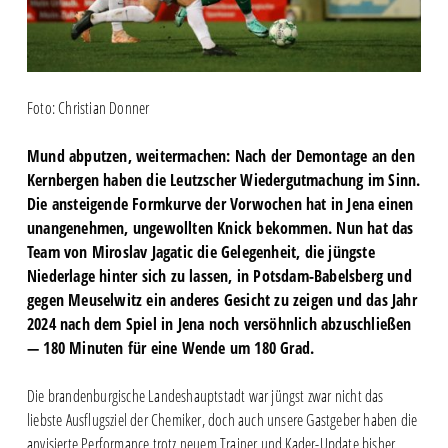
Foto: Christian Donner
Mund abputzen, weitermachen: Nach der Demontage an den
Kernbergen haben die Leutzscher Wiedergutmachung im Sinn.
Die ansteigende Formkurve der Vorwochen hat in Jena einen
unangenehmen, ungewollten Knick bekommen. Nun hat das
Team von Miroslav Jagatic die Gelegenheit, die jüngste
Niederlage hinter sich zu lassen, in Potsdam-Babelsberg und
gegen Meuselwitz ein anderes Gesicht zu zeigen und das Jahr
2024 nach dem Spiel in Jena noch versöhnlich abzuschließen
— 180 Minuten für eine Wende um 180 Grad.
Die brandenburgische Landeshauptstadt war jüngst zwar nicht das
liebste Ausflugsziel der Chemiker, doch auch unsere Gastgeber haben die
anvisierte Performance trotz neuem Trainer und Kader-Update bisher