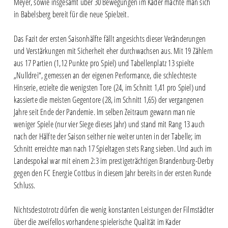
Meyer, sowie insgesamt über 30 Bewegungen im Kader machte man sich
in Babelsberg bereit für die neue Spielzeit.
Das Fazit der ersten Saisonhälfte fällt angesichts dieser Veränderungen
und Verstärkungen mit Sicherheit eher durchwachsen aus. Mit 19 Zählern
aus 17 Partien (1,12 Punkte pro Spiel) und Tabellenplatz 13 spielte
„Nulldrei“, gemessen an der eigenen Performance, die schlechteste
Hinserie, erzielte die wenigsten Tore (24, im Schnitt 1,41 pro Spiel) und
kassierte die meisten Gegentore (28, im Schnitt 1,65) der vergangenen
Jahre seit Ende der Pandemie. Im selben Zeitraum gewann man nie
weniger Spiele (nur vier Siege dieses Jahr) und stand mit Rang 13 auch
nach der Hälfte der Saison seither nie weiter unten in der Tabelle; im
Schnitt erreichte man nach 17 Spieltagen stets Rang sieben. Und auch im
Landespokal war mit einem 2:3 im prestigeträchtigen Brandenburg-Derby
gegen den FC Energie Cottbus in diesem Jahr bereits in der ersten Runde
Schluss.
Nichtsdestotrotz dürfen die wenig konstanten Leistungen der Filmstädter
über die zweifellos vorhandene spielerische Qualität im Kader