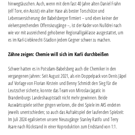
hinwegtäuschen. Auch, wenn mit dem fast 40 Jahre alten Daniel Frahn
(elf Tore, ein Assist) ein alter Hase als bester Torschütze und
Lebensversicherung der Babelsberger firmiert – und eben keiner der
vielversprechenden Offensivzugänge –, ist der Kader von Nulldrei nach
wie vor mit ausreichend gehobener Regionalligaklasse ausgestattet, um
es im Karl-Liebknecht-Stadion jedem Gegner schwer zu machen.
Zähne zeigen: Chemie will sich im Karli durchbeißen
Schwer hatten es in Potsdam-Babelsberg auch die Chemiker in den
vergangenen Jahren: Seit August 2021, als ein Doppelpack von Denis Jäpel
auf Vorlage von Florian Kirstein und Benny Schmidt den Sieg für die
Leutzscher sicherte, konnte das Team von Miroslav Jagatic in
Brandenburgs Landeshauptstadt nicht mehr gewinnen. Beide
Auswärtsspiele seither gingen verloren, die drei Spiele im AKS endeten
jeweils unentschieden; so auch das Auftaktspiel der laufenden Spielzeit:
Im Juli 2024 egalisierten unsere Neuzugänge Stanley Ratifo und Terry
Asare nach Rückstand in einer Koproduktion zum Endstand von 1:1.