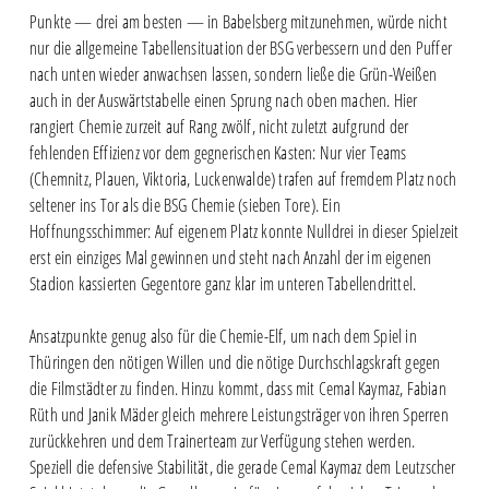
Punkte — drei am besten — in Babelsberg mitzunehmen, würde nicht
nur die allgemeine Tabellensituation der BSG verbessern und den Puffer
nach unten wieder anwachsen lassen, sondern ließe die Grün-Weißen
auch in der Auswärtstabelle einen Sprung nach oben machen. Hier
rangiert Chemie zurzeit auf Rang zwölf, nicht zuletzt aufgrund der
fehlenden Effizienz vor dem gegnerischen Kasten: Nur vier Teams
(Chemnitz, Plauen, Viktoria, Luckenwalde) trafen auf fremdem Platz noch
seltener ins Tor als die BSG Chemie (sieben Tore). Ein
Hoffnungsschimmer: Auf eigenem Platz konnte Nulldrei in dieser Spielzeit
erst ein einziges Mal gewinnen und steht nach Anzahl der im eigenen
Stadion kassierten Gegentore ganz klar im unteren Tabellendrittel.
Ansatzpunkte genug also für die Chemie-Elf, um nach dem Spiel in
Thüringen den nötigen Willen und die nötige Durchschlagskraft gegen
die Filmstädter zu finden. Hinzu kommt, dass mit Cemal Kaymaz, Fabian
Rüth und Janik Mäder gleich mehrere Leistungsträger von ihren Sperren
zurückkehren und dem Trainerteam zur Verfügung stehen werden.
Speziell die defensive Stabilität, die gerade Cemal Kaymaz dem Leutzscher