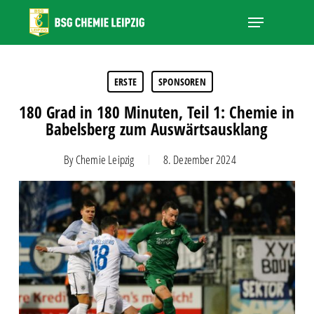
Skip
Menu
to
main
Close
content
Menu
ERSTE
SPONSOREN
180 Grad in 180 Minuten, Teil 1: Chemie in
Babelsberg zum Auswärtsausklang
By
Chemie Leipzig
8. Dezember 2024