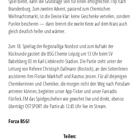
Spiel bietet, kann die Grundlage sein für einen erfolgreichen Trip nach
Brandenburg. Zum zweiten Advent, passend zum Chemischen
Weihnachtsmarkt, ist die Devise klar: keine Geschenke verteilen, sondern
Punkte bescheren — dann brennt die zweite Kerze auf dem Kranz auch
gleich deutlich heller und wärmer.
Zum 18. Spieltag der Regionalliga Nordost und zum Auftakt der
Rückrunde gastiert die BSG Chemie Leipzig um 13 Uhr beim SV
Babelsberg 03 im Karl-Liebknecht-Stadion. Die Partie steht unter der
Leitung von Referee Christoph Dallmann (Rostock), an den Seitenlinien
assistieren ihm Florian Markhoff und Rasmus Jessen. Für all diejenigen
Chemikerinnen und Chemiker, die morgen nicht den Weg nach Potsdam
antreten können, begleiten unser App-Ticker und unser Fanradio
Fünfeck.FM das Spielgeschehen wie gewohnt live und direkt, ebenso
überträgt OSTSPORT die Partie ab 12:45 Uhr live im Stream.
Forza BSG!
Teilen: