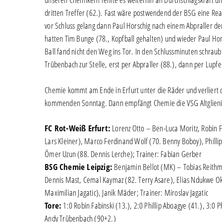
dritten Treffer (62.). Fast wäre postwendend der BSG eine Rea
vor Schluss gelang dann Paul Horschig nach einem Abpraller der
hatten Tim Bunge (78., Kopfball gehalten) und wieder Paul Hors
Ball fand nicht den Weg ins Tor. In den Schlussminuten schrau
Trübenbach zur Stelle, erst per Abpraller (88.), dann per Lupf
Chemie kommt am Ende in Erfurt unter die Räder und verliert
kommenden Sonntag. Dann empfängt Chemie die VSG Altglienick
FC Rot-Weiß Erfurt:
Lorenz Otto – Ben-Luca Moritz, Robin 
Lars Kleiner), Marco Ferdinand Wolf (70. Benny Boboy), Phill
Ömer Uzun (88. Dennis Lerche); Trainer: Fabian Gerber
BSG Chemie Leipzig:
Benjamin Bellot (MK) – Tobias Reithmei
Dennis Mast, Cemal Kaymaz (82. Terry Asare), Elias Ndukwe Ok
Maximilian Jagatic), Janik Mäder; Trainer: Miroslav Jagatic
Tore:
1:0 Robin Fabinski (13.), 2:0 Phillip Aboagye (41.), 3:0 P
Andy Trübenbach (90+2.)