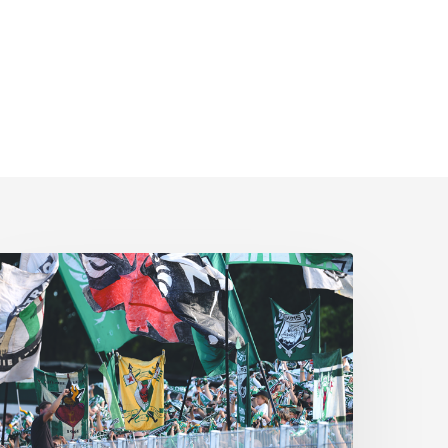
aninfo
um
uswärtsspiel
eim
SV
intracht
949