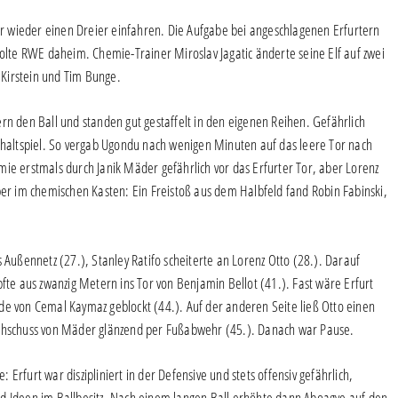
 wieder einen Dreier einfahren. Die Aufgabe bei angeschlagenen Erfurtern
holte RWE daheim. Chemie-Trainer Miroslav Jagatic änderte seine Elf auf zwei
Kirstein und Tim Bunge.
rn den Ball und standen gut gestaffelt in den eigenen Reihen. Gefährlich
altspiel. So vergab Ugondu nach wenigen Minuten auf das leere Tor nach
ie erstmals durch Janik Mäder gefährlich vor das Erfurter Tor, aber Lorenz
ber im chemischen Kasten: Ein Freistoß aus dem Halbfeld fand Robin Fabinski,
ußennetz (27.), Stanley Ratifo scheiterte an Lorenz Otto (28.). Darauf
pfte aus zwanzig Metern ins Tor von Benjamin Bellot (41.). Fast wäre Erfurt
de von Cemal Kaymaz geblockt (44.). Auf der anderen Seite ließ Otto einen
achschuss von Mäder glänzend per Fußabwehr (45.). Danach war Pause.
: Erfurt war diszipliniert in der Defensive und stets offensiv gefährlich,
nd Ideen im Ballbesitz. Nach einem langen Ball erhöhte dann Aboagye auf den