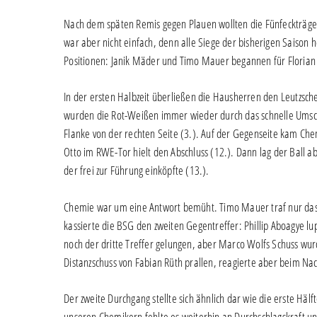
Nach dem späten Remis gegen Plauen wollten die Fünfeckträger
war aber nicht einfach, denn alle Siege der bisherigen Saison 
Positionen: Janik Mäder und Timo Mauer begannen für Florian 
In der ersten Halbzeit überließen die Hausherren den Leutzsche
wurden die Rot-Weißen immer wieder durch das schnelle Umsch
Flanke von der rechten Seite (3.). Auf der Gegenseite kam Chem
Otto im RWE-Tor hielt den Abschluss (12.). Dann lag der Ball a
der frei zur Führung einköpfte (13.).
Chemie war um eine Antwort bemüht. Timo Mauer traf nur das A
kassierte die BSG den zweiten Gegentreffer: Phillip Aboagye lu
noch der dritte Treffer gelungen, aber Marco Wolfs Schuss wur
Distanzschuss von Fabian Rüth prallen, reagierte aber beim N
Der zweite Durchgang stellte sich ähnlich dar wie die erste Hälfte
unseren Chemikern fehlte es weiterhin an Durchschlagskraft u