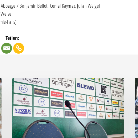
p Aboagye / Benjamin Bellot, Cemal Kaymaz, Julian Weigel
s Weiser
mie-Fans)
Teilen:
Pressegespräch
F
vor
z
RSV
A
Eintracht
b
1949
R
–
E
Chemie
1