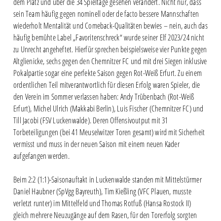
dem Platz und über die 34 Spieltage gesehen verändert. Nicht nur, dass
sein Team häufig gegen nominell oder de facto bessere Mannschaften
wiederholt Mentalität und Comeback-Qualitäten bewies – nein, auch das
häufig bemühte Label „Favoritenschreck“ wurde seiner Elf 2023/24 nicht
zu Unrecht angeheftet. Hierfür sprechen beispielsweise vier Punkte gegen
Altglienicke, sechs gegen den Chemnitzer FC und mit drei Siegen inklusive
Pokalpartie sogar eine perfekte Saison gegen Rot-Weiß Erfurt. Zu einem
ordentlichen Teil mitverantwortlich für diesen Erfolg waren Spieler, die
den Verein im Sommer verlassen haben: Andy Trübenbach (Rot-Weiß
Erfurt), Michel Ulrich (Makkabi Berlin), Luis Fischer (Chemnitzer FC) und
Till Jacobi (FSV Luckenwalde). Deren Offensivoutput mit 31
Torbeteiligungen (bei 41 Meuselwitzer Toren gesamt) wird mit Sicherheit
vermisst und muss in der neuen Saison mit einem neuen Kader
aufgefangen werden.
Beim 2:2 (1:1)-Saisonauftakt in Luckenwalde standen mit Mittelstürmer
Daniel Haubner (SpVgg Bayreuth), Tim Kießling (VFC Plauen, musste
verletzt runter) im Mittelfeld und Thomas Rotfuß (Hansa Rostock II)
gleich mehrere Neuzugänge auf dem Rasen, für den Torerfolg sorgten