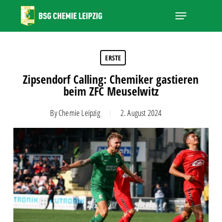
Skip
Menu
to
main
Close
content
Menu
ERSTE
Zipsendorf Calling: Chemiker gastieren
beim ZFC Meuselwitz
By
Chemie Leipzig
2. August 2024