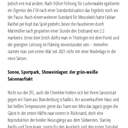
jedoch erst mal andere. Nach früher Führung für Luckenwalde egalisierte
ein Eigentor des FSV nach einer Standardsituation das Ergebnis noch vor
der Pause. Nach einem weiteren Standard für Meuselwitz hatte Fabian
Raithel per Kopf das Spiel gedreht, bevor die Hausherren durch
Mattmüller nach gespielten einer Stunde den Endstand von 2:2
markierte. Unter dem Strich dürfte man in Thüringen mit dem Punkt und
der gezeigten Leistung im Fläming einverstanden sein – immerhin
startete man zum ersten Mal seit 2021 nicht mit einer Niederlage in die
neue Saison.
Sonne, Sportpark, Showeinlagen: der grün-weiße
Saisonauftakt
Nicht nur der ZFC, auch die Chemiker hielten sich bei ihrem Saisonstart
gegen ein Team aus Brandenburg schadlos. Vor ausverkauftem Haus und
bei heißen Temperaturen geriet das Team von Miroslav Jagatic gegen die
Gäste in der ersten Hälfte zwar vorerst in Rückstand, doch eine
Koproduktion der beiden Neuzugänge aus dem Südwesten, Stanley
Ratifo und Terry Asare, sorgte für den Ausgleich und den ersten Torjubel