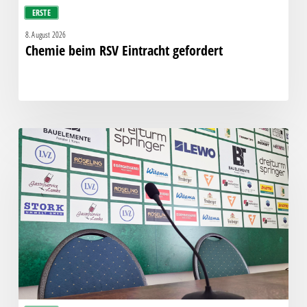
ERSTE
8. August 2026
Chemie beim RSV Eintracht gefordert
Pressegespräch
vor
RSV
Eintracht
1949
–
Chemie