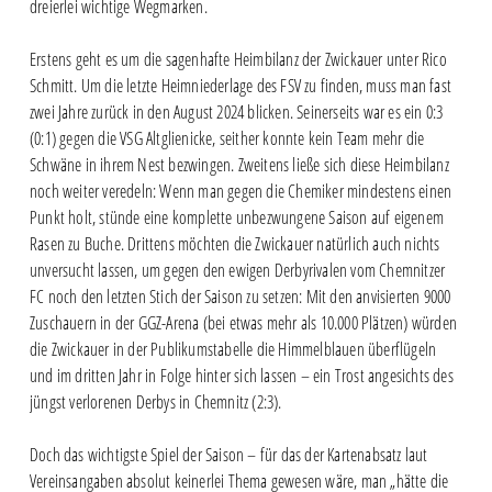
dreierlei wichtige Wegmarken.
Erstens geht es um die sagenhafte Heimbilanz der Zwickauer unter Rico
Schmitt. Um die letzte Heimniederlage des FSV zu finden, muss man fast
zwei Jahre zurück in den August 2024 blicken. Seinerseits war es ein 0:3
(0:1) gegen die VSG Altglienicke, seither konnte kein Team mehr die
Schwäne in ihrem Nest bezwingen. Zweitens ließe sich diese Heimbilanz
noch weiter veredeln: Wenn man gegen die Chemiker mindestens einen
Punkt holt, stünde eine komplette unbezwungene Saison auf eigenem
Rasen zu Buche. Drittens möchten die Zwickauer natürlich auch nichts
unversucht lassen, um gegen den ewigen Derbyrivalen vom Chemnitzer
FC noch den letzten Stich der Saison zu setzen: Mit den anvisierten 9000
Zuschauern in der GGZ-Arena (bei etwas mehr als 10.000 Plätzen) würden
die Zwickauer in der Publikumstabelle die Himmelblauen überflügeln
und im dritten Jahr in Folge hinter sich lassen – ein Trost angesichts des
jüngst verlorenen Derbys in Chemnitz (2:3).
Doch das wichtigste Spiel der Saison – für das der Kartenabsatz laut
Vereinsangaben absolut keinerlei Thema gewesen wäre, man „hätte die