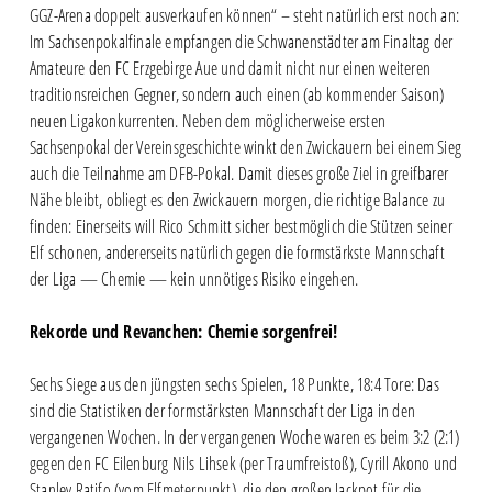
GGZ-Arena doppelt ausverkaufen können“ – steht natürlich erst noch an:
Im Sachsenpokalfinale empfangen die Schwanenstädter am Finaltag der
Amateure den FC Erzgebirge Aue und damit nicht nur einen weiteren
traditionsreichen Gegner, sondern auch einen (ab kommender Saison)
neuen Ligakonkurrenten. Neben dem möglicherweise ersten
Sachsenpokal der Vereinsgeschichte winkt den Zwickauern bei einem Sieg
auch die Teilnahme am DFB-Pokal. Damit dieses große Ziel in greifbarer
Nähe bleibt, obliegt es den Zwickauern morgen, die richtige Balance zu
finden: Einerseits will Rico Schmitt sicher bestmöglich die Stützen seiner
Elf schonen, andererseits natürlich gegen die formstärkste Mannschaft
der Liga — Chemie — kein unnötiges Risiko eingehen.
Rekorde und Revanchen: Chemie sorgenfrei!
Sechs Siege aus den jüngsten sechs Spielen, 18 Punkte, 18:4 Tore: Das
sind die Statistiken der formstärksten Mannschaft der Liga in den
vergangenen Wochen. In der vergangenen Woche waren es beim 3:2 (2:1)
gegen den FC Eilenburg Nils Lihsek (per Traumfreistoß), Cyrill Akono und
Stanley Ratifo (vom Elfmeterpunkt), die den großen Jackpot für die