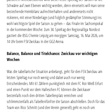
Schwäne auf zwei Ebenen wichtig werden, denn einerseits will man seine
bestechende Heimbilanz aufrechterhalten und andererseits nicht
riskieren, mit einer Niederlage (und folglich gedämpfter Stimmung) ins
wohl wichtigste Spiel der Saison zu gehen – das Finale im Sachsenpokal
in der kommenden Woche: Zum 34. Spieltag der Regionalliga Nordost
gastiert die BSG Chemie Leipzig am morgigen Samstag, 16. Mai 2026, um
14 Uhr beim FSV Zwickau in der GGZ-Arena.
Balance, Balance und Titelchance: Zwickau vor wichtigen
Wochen
Was die tabellarische Situation anbelangt, geht für den FSV Zwickau am
letzten Spieltag nur noch wenig und dabei auch nur wenig
Entscheidendes. Mit 61 Zählern punktgleich mit dem FC Rot-Weiß Erfurt
und einen Punkt vor dem Halleschen FC können die Zwickauer
bestenfalls noch den dritten Tabellenplatz erreichen und
schlimmstenfalls als Tabellenfünfter die Saison abschließen. Doch für das
Team von Rico Schmitt (und den Verein generell) geht es noch um