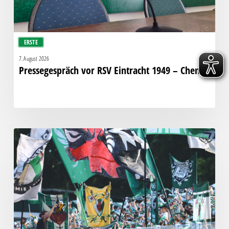
ERSTE
7. August 2026
Pressegespräch vor RSV Eintracht 1949 – Chemie
Faninfo
zum
Auswärtsspiel
beim
RSV
Eintracht
1949