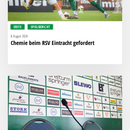
ERSTE
SPIELBERICHT
8. August 2026
Chemie beim RSV Eintracht gefordert
Pressegespräch
vor
RSV
Eintracht
1949
–
Chemie