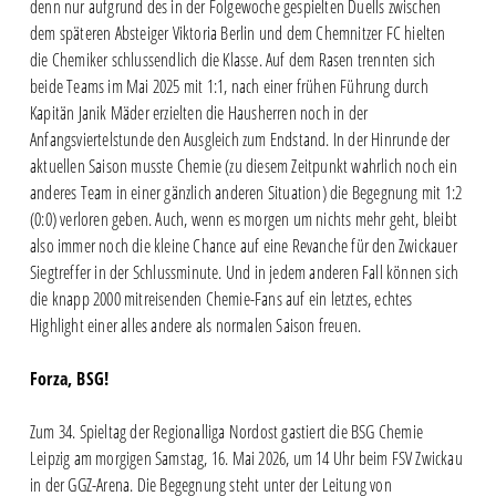
denn nur aufgrund des in der Folgewoche gespielten Duells zwischen
dem späteren Absteiger Viktoria Berlin und dem Chemnitzer FC hielten
die Chemiker schlussendlich die Klasse. Auf dem Rasen trennten sich
beide Teams im Mai 2025 mit 1:1, nach einer frühen Führung durch
Kapitän Janik Mäder erzielten die Hausherren noch in der
Anfangsviertelstunde den Ausgleich zum Endstand. In der Hinrunde der
aktuellen Saison musste Chemie (zu diesem Zeitpunkt wahrlich noch ein
anderes Team in einer gänzlich anderen Situation) die Begegnung mit 1:2
(0:0) verloren geben. Auch, wenn es morgen um nichts mehr geht, bleibt
also immer noch die kleine Chance auf eine Revanche für den Zwickauer
Siegtreffer in der Schlussminute. Und in jedem anderen Fall können sich
die knapp 2000 mitreisenden Chemie-Fans auf ein letztes, echtes
Highlight einer alles andere als normalen Saison freuen.
Forza, BSG!
Zum 34. Spieltag der Regionalliga Nordost gastiert die BSG Chemie
Leipzig am morgigen Samstag, 16. Mai 2026, um 14 Uhr beim FSV Zwickau
in der GGZ-Arena. Die Begegnung steht unter der Leitung von