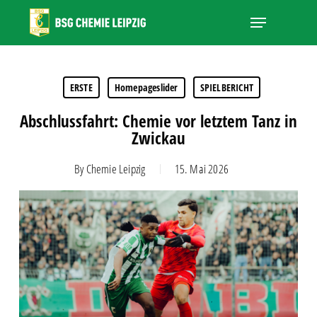
Skip
Menu
to
main
Close
content
Menu
ERSTE
Homepageslider
SPIELBERICHT
Abschlussfahrt: Chemie vor letztem Tanz in
Zwickau
By
Chemie Leipzig
15. Mai 2026