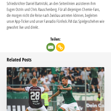
Schiedsrichter Daniel Bartnitzki, an den Seitenlinien assistieren ihm
Eugen Ostrin und Chris Rauschenberg. Für all diejenigen Chemie-Fans,
die morgen nicht die Reise nach Zwickau antreten können, begleiten
unser App-Ticker und unser Fanradio Fünfeck.FM das Spielgeschehen wie
gewohnt live und direkt.
Teilen:
Related Posts
Chemie
beim
RSV
Eintracht
gefordert