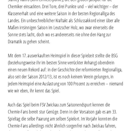
Chemiker einsackten. Drei Tore, drei Punkte und – viel wichtiger – der
Klassenerhalt und eine weitere Saison in der besten Regionalliga des
Landes. Ein unbeschreiblicher Kraftakt als Schlussakkord einer über alle
Maßen irrsinnigen Saison im Leutzscher Holz, wo zwar einerseits die
Sonne stets lacht, doch wo es andererseits nie ohne den Hang zur
Dramatik zu gehen scheint.
Mit dem 17. ausverkauften Heimspiel in dieser Spielzeit stellte die BSG
(beziehungsweise ihr im besten Sinne verrückter Anhang) obendrein
einen neuen Rekord auf: in der Geschichte der reformierten Regionalliga,
also seit der Saison 2012/13, ist es noch keinem Verein gelungen, in
jedem Heimspiel eine Auslastung von 100 Prozent zu erreichen – niemand
wie wir eben, ihr kennt das Spiel.
Auch das Spiel beim FSV Zwickau zum Saisonendspurt kennen die
Chemie-Fans bereit stur Genüge. Denn in der Vorsaison gab es am 33.
Spieltag die selbe Paarung am selben Spielort. Im Vorjahr konnten die
Chemie-Fans allerdings nicht ähnlich sorgenfrei nach Zwickau fahren,