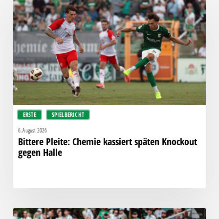
Pleite:
Chemie
kassiert
späten
Knockout
gegen
Halle
ERSTE
SPIELBERICHT
6. August 2026
Bittere Pleite: Chemie kassiert späten Knockout
gegen Halle
“Einer