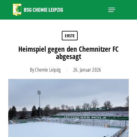
Skip
Menu
to
main
Close
content
Menu
ERSTE
Heimspiel gegen den Chemnitzer FC
abgesagt
By
Chemie Leipzig
26. Januar 2026