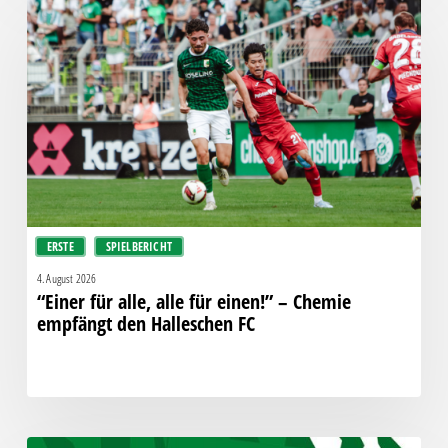
für
alle,
alle
für
einen!”
–
Chemie
empfängt
den
Halleschen
ERSTE
SPIELBERICHT
FC
4. August 2026
“Einer für alle, alle für einen!” – Chemie
empfängt den Halleschen FC