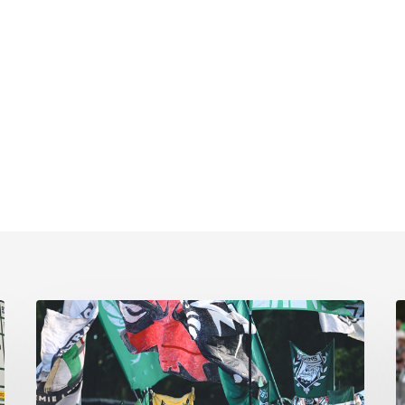
Faninfo
B
zum
Pl
Auswärtsspiel
C
beim
k
RSV
s