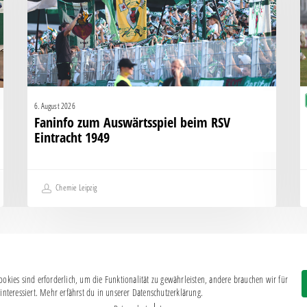
Eintracht
K
1949
g
H
6. August 2026
Faninfo zum Auswärtsspiel beim RSV
Eintracht 1949
Chemie Leipzig
okies sind erforderlich, um die Funktionalität zu gewährleisten, andere brauchen wir für
Impressum
|
Datenschutz
interessiert. Mehr erfährst du in unserer Datenschutzerklärung.
BSG CHEMIE LEIPZIG © 2026