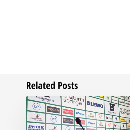
Related Posts
Pressegespräch
vor
RSV
Eintracht
1949