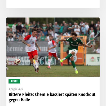
Bittere
Pleite:
Chemie
kassiert
späten
Knockout
gegen
Halle
ERSTE
6. August 2026
Bittere Pleite: Chemie kassiert späten Knockout
gegen Halle