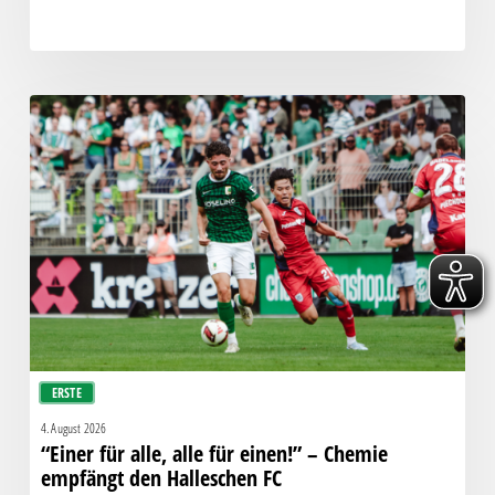
“Einer
für
alle,
alle
für
einen!”
–
Chemie
empfängt
den
Halleschen
ERSTE
FC
4. August 2026
“Einer für alle, alle für einen!” – Chemie
empfängt den Halleschen FC