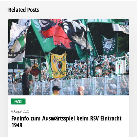
Related Posts
Faninfo
zum
Auswärtsspiel
beim
RSV
Eintracht
1949
FANS
6. August 2026
Faninfo zum Auswärtsspiel beim RSV Eintracht
1949