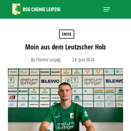
Skip
Menu
to
main
Close
content
Menu
ERSTE
Moin aus dem Leutzscher Holz
By
Chemie Leipzig
24. Juni 2024