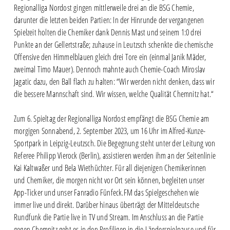
Regionalliga Nordost gingen mittlerweile drei an die BSG Chemie,
darunter die letzten beiden Partien: In der Hinrunde der vergangenen
Spielzeit holten die Chemiker dank Dennis Mast und seinem 1:0 drei
Punkte an der Gellertstraße; zuhause in Leutzsch schenkte die chemische
Offensive den Himmelblauen gleich drei Tore ein (einmal Janik Mäder,
zweimal Timo Mauer). Dennoch mahnte auch Chemie-Coach Miroslav
Jagatic dazu, den Ball flach zu halten: “Wir werden nicht denken, dass wir
die bessere Mannschaft sind. Wir wissen, welche Qualität Chemnitz hat.“
Zum 6. Spieltag der Regionalliga Nordost empfängt die BSG Chemie am
morgigen Sonnabend, 2. September 2023, um 16 Uhr im Alfred-Kunze-
Sportpark in Leipzig-Leutzsch. Die Begegnung steht unter der Leitung von
Referee Philipp Vierock (Berlin), assistieren werden ihm an der Seitenlinie
Kai Kaltwaßer und Bela Wiethüchter. Für all diejenigen Chemikerinnen
und Chemiker, die morgen nicht vor Ort sein können, begleiten unser
App-Ticker und unser Fanradio Fünfeck.FM das Spielgeschehen wie
immer live und direkt. Darüber hinaus überträgt der Mitteldeutsche
Rundfunk die Partie live in TV und Stream. Im Anschluss an die Partie
gegen Chemnitz geht es in den Profiligen in die Länderspielpause und für