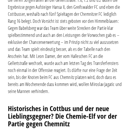
die tiefen Sorgenfalten an der Gellertstraße: 1:6, 1:2 und 0:2 lauten die
Ergebnisse gegen Aufsteiger Hansa II, den Greifswalder FC und eben die
Cottbusser, weshalb nach fünf Spieltagen der Chemnitzer FC lediglich
Rang 16 belegt. Doch Vorsicht ist stets geboten vor den Himmelblauen:
Gegen Babelsberg war das Team über weite Strecken der Partie klar
spielbestimmend und auch an den Leistungen der Vorwochen gab es –
exklusive der Chancenverwertung – im Prinzip nicht zu viel auszusetzen
und das Team spielt eindeutig besser, als es der Tabelle nach den
Anschein hat. Mit Leon Damer, der vom Halleschen FC an die
Gellertstraße wechselt, wurde auch am letzten Tag des Transferfensters
noch einmal in der Offensive reagiert. Es dürfte nur eine Frage der Zeit
sein, bis der Knoten beim FC aus Chemnitz platzen wird, doch dass es
bereits am Wochenende dazu kommen wird, wollen Miroslav Jagatic und
seine Mannen verhindern.
Historisches in Cottbus und der neue
Lieblingsgegner? Die Chemie-Elf vor der
Partie gegen Chemnitz