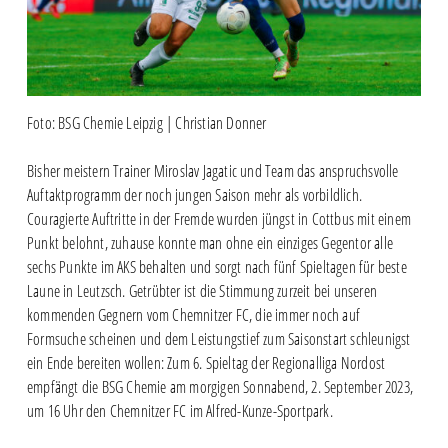
Foto: BSG Chemie Leipzig | Christian Donner
Bisher meistern Trainer Miroslav Jagatic und Team das anspruchsvolle
Auftaktprogramm der noch jungen Saison mehr als vorbildlich.
Couragierte Auftritte in der Fremde wurden jüngst in Cottbus mit einem
Punkt belohnt, zuhause konnte man ohne ein einziges Gegentor alle
sechs Punkte im AKS behalten und sorgt nach fünf Spieltagen für beste
Laune in Leutzsch. Getrübter ist die Stimmung zurzeit bei unseren
kommenden Gegnern vom Chemnitzer FC, die immer noch auf
Formsuche scheinen und dem Leistungstief zum Saisonstart schleunigst
ein Ende bereiten wollen: Zum 6. Spieltag der Regionalliga Nordost
empfängt die BSG Chemie am morgigen Sonnabend, 2. September 2023,
um 16 Uhr den Chemnitzer FC im Alfred-Kunze-Sportpark.