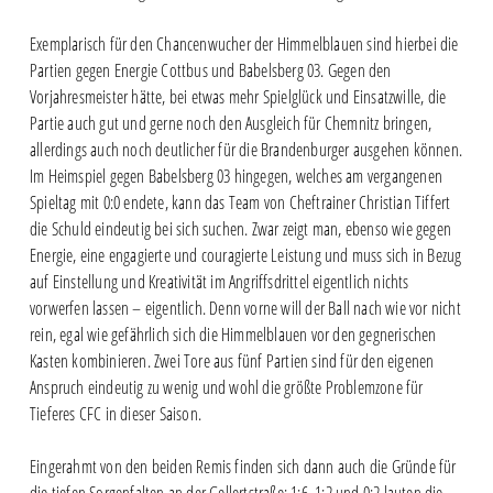
Exemplarisch für den Chancenwucher der Himmelblauen sind hierbei die
Partien gegen Energie Cottbus und Babelsberg 03. Gegen den
Vorjahresmeister hätte, bei etwas mehr Spielglück und Einsatzwille, die
Partie auch gut und gerne noch den Ausgleich für Chemnitz bringen,
allerdings auch noch deutlicher für die Brandenburger ausgehen können.
Im Heimspiel gegen Babelsberg 03 hingegen, welches am vergangenen
Spieltag mit 0:0 endete, kann das Team von Cheftrainer Christian Tiffert
die Schuld eindeutig bei sich suchen. Zwar zeigt man, ebenso wie gegen
Energie, eine engagierte und couragierte Leistung und muss sich in Bezug
auf Einstellung und Kreativität im Angriffsdrittel eigentlich nichts
vorwerfen lassen – eigentlich. Denn vorne will der Ball nach wie vor nicht
rein, egal wie gefährlich sich die Himmelblauen vor den gegnerischen
Kasten kombinieren. Zwei Tore aus fünf Partien sind für den eigenen
Anspruch eindeutig zu wenig und wohl die größte Problemzone für
Tieferes CFC in dieser Saison.
Eingerahmt von den beiden Remis finden sich dann auch die Gründe für