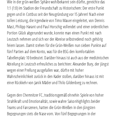
Wie in der grün-weißen Sphäre wohlbekannt sein dürfte, gereichte das
1:1 (1:0) im Stadion der Freundschaft zu Historischem: Der erste Punkt
gegen und in Cottbus seit der Neugründung vor 15 Jahren! Nach einer
tollen Leistung, die irgendwie von Timo Mauer eingeleitet, von Dennis
Mast, Philipp Harant und Paul Horschig vollendet und einer ordentlichen
Portion Glück abgerundet wurde, konnte man einen Punkt mit nach
Leutzsch nehmen und sich vor der Abreise selbstredend noch gehörig
feiern lassen. Damit stehen für die Grün-Weißen nun sieben Punkte auf
fünf Partien auf dem Konto, was für die BSG den komfortablen
Tabellenplatz 10 bedeutet. Darüber hinaus ist auch aus der medizinischen
Abteilung in Leutzsch erfreuliches zu berichten: Alexander Bury, der jüngst
wegen einer Prellung ausgefallen war, dürfte mit hoher
Wahrscheinlichkeit zurück in den Kader stoßen, darüber hinaus ist mit
einer Rückkehr von Janik Mäder und Thilo Gildenberg zu rechnen.
Gegen den Chemnitzer FC, traditionsgemäß ohnehin Spiele von hoher
Strahlkraft und Emotionalität, sowie wahre Saisonhighlights beider
Teams und Fanszenen, hatten die Grün-Weißen in den jüngsten
Begegnungen stets die Nase vorn. Von fünf Begegnungen in der