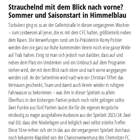
Strauchelnd mit dem Blick nach vorne?
Sommer und Saisonstart in Himmelblau
Turbulent ging es zu an der Gellertstraße in diesen vergangenen Wochen
– zum Leidwesen all jener, die es mit dem CFC halten, größtenteils neben
dem Rasen. Die Verwerfungen rund um Ex-Präsidentin Romy Polster
werden den nie ganz zur Ruhe kommenden Verein noch eine ganze Weile
auf Trab halten. Einig ist man sich jedoch nun darüber, dass auf und
neben dem Platz ein Umdenken und ein Umbruch auf dem Programm
stehen wird, der mit dem Blick nach oben und nach vorne angegangen
werden soll. An der Seitenlinie wird nach wie vor Christian Tiffert das
Vertrauen geschenkt, Team und damit auch Verein wieder in ruhigere
Fahrwasser zu bekommen – was ihm in dieser Spielzeit zu allem
Überfluss in den bisherigen Partien jedoch noch nicht gelingen sollte.
Zwei Punkte aus fünf Partien lautet die für die eigenen Ansprüche
eindeutig zu mager ausgefallene Ausbeute aus der Spielzeit 2023/24: Zwei
mal 0:0, dazu drei Niederlagen und lediglich zwei selbst erzielte Treffer.
Diese Töne reihen sich ein in das aus der vergangenen Spielzeit durchaus
noch bekannte Klagelied von der Chancenverwertung des Chemnitzer FC.