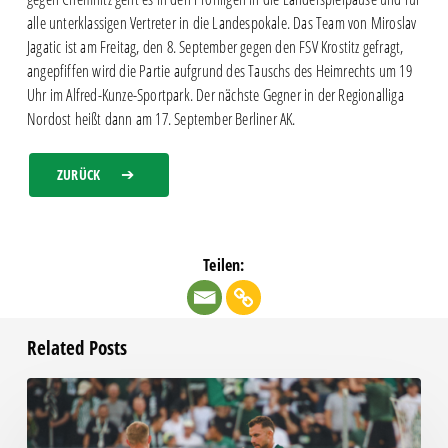
alle unterklassigen Vertreter in die Landespokale. Das Team von Miroslav
Jagatic ist am Freitag, den 8. September gegen den FSV Krostitz gefragt,
angepfiffen wird die Partie aufgrund des Tauschs des Heimrechts um 19
Uhr im Alfred-Kunze-Sportpark. Der nächste Gegner in der Regionalliga
Nordost heißt dann am 17. September Berliner AK.
ZURÜCK
Teilen:
Related Posts
Chemie
beim
RSV