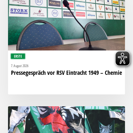
Eintracht
1949
–
Chemie
ERSTE
7. August 2026
Pressegespräch vor RSV Eintracht 1949 – Chemie
Faninfo
zum
Auswärtsspiel
beim