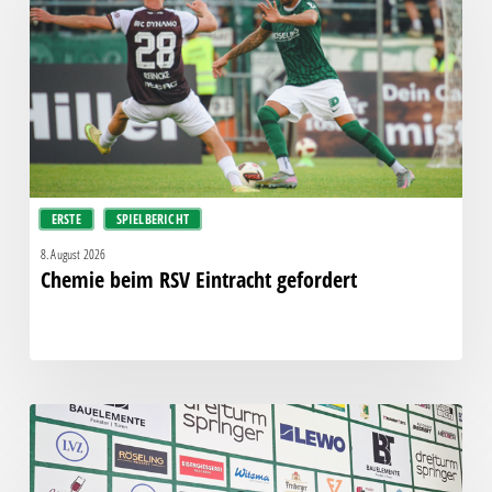
Eintracht
gefordert
ERSTE
SPIELBERICHT
8. August 2026
Chemie beim RSV Eintracht gefordert
Pressegespräch
vor
RSV