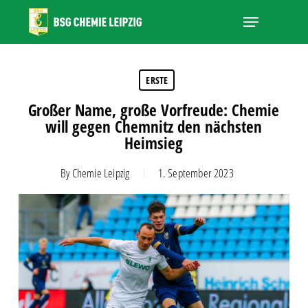
Skip
Menu
to
main
Close
content
Menu
ERSTE
Großer Name, große Vorfreude: Chemie
will gegen Chemnitz den nächsten
Heimsieg
By
Chemie Leipzig
1. September 2023