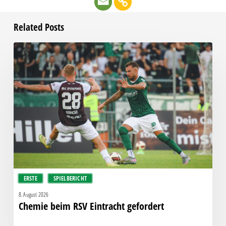
Related Posts
Chemie
beim
RSV
Eintracht
gefordert
ERSTE
SPIELBERICHT
8. August 2026
Chemie beim RSV Eintracht gefordert