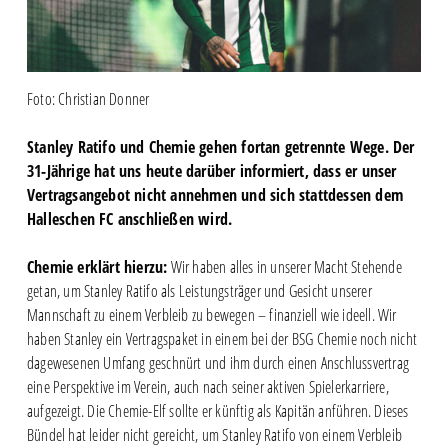
Foto: Christian Donner
Stanley Ratifo und Chemie gehen fortan getrennte Wege. Der
31-Jährige hat uns heute darüber informiert, dass er unser
Vertragsangebot nicht annehmen und sich stattdessen dem
Halleschen FC anschließen wird.
Chemie erklärt hierzu:
Wir haben alles in unserer Macht Stehende
getan, um Stanley Ratifo als Leistungsträger und Gesicht unserer
Mannschaft zu einem Verbleib zu bewegen – finanziell wie ideell. Wir
haben Stanley ein Vertragspaket in einem bei der BSG Chemie noch nicht
dagewesenen Umfang geschnürt und ihm durch einen Anschlussvertrag
eine Perspektive im Verein, auch nach seiner aktiven Spielerkarriere,
aufgezeigt. Die Chemie-Elf sollte er künftig als Kapitän anführen. Dieses
Bündel hat leider nicht gereicht, um Stanley Ratifo von einem Verbleib