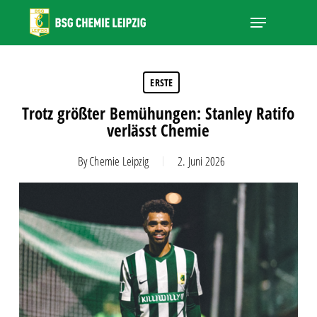
Skip
Menu
to
main
Close
content
Menu
ERSTE
Trotz größter Bemühungen: Stanley Ratifo
verlässt Chemie
By
Chemie Leipzig
2. Juni 2026