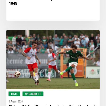
1949
Bittere
Pleite:
Chemie
kassiert
späten
Knockout
gegen
Halle
ERSTE
SPIELBERICHT
6. August 2026