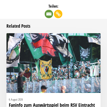
Teilen:
Related Posts
Faninfo
zum
Auswärtsspiel
beim
RSV
Eintracht
1949
6. August 2026
Faninfo zum Auswärtsspiel beim RSV Eintracht