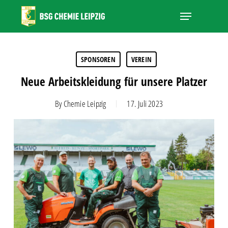
Skip
Menu
to
main
Close
content
Menu
SPONSOREN
VEREIN
Neue Arbeitskleidung für unsere Platzer
By
Chemie Leipzig
17. Juli 2023