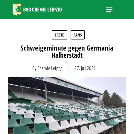
Skip
Menu
to
main
Close
content
Menu
ERSTE
FANS
Schweigeminute gegen Germania
Halberstadt
By
Chemie Leipzig
27. Juli 2021