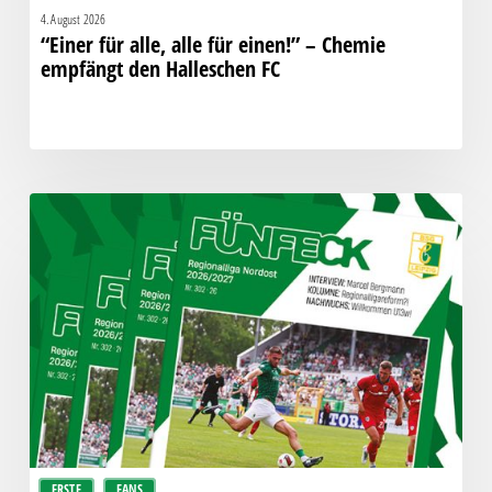
4. August 2026
“Einer für alle, alle für einen!” – Chemie
empfängt den Halleschen FC
Fünfeck
Nr.
302
zum
Spiel
gegen
den
HFC
ERSTE
FANS