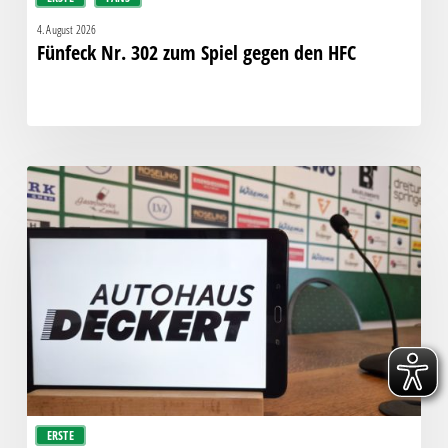
4. August 2026
Fünfeck Nr. 302 zum Spiel gegen den HFC
Pressegespräch
vor
Chemie
–
Hallescher
FC
ERSTE