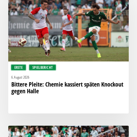
Chemie
kassiert
späten
Knockout
gegen
Halle
ERSTE
SPIELBERICHT
6. August 2026
Bittere Pleite: Chemie kassiert späten Knockout
gegen Halle
“Einer
für