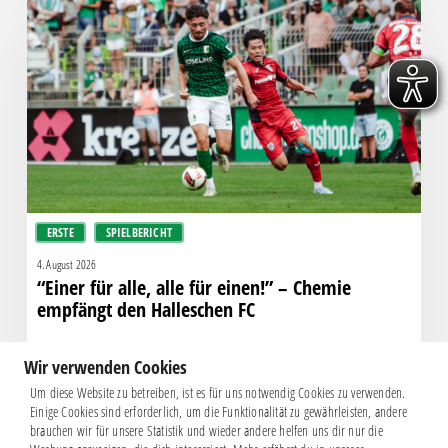
alle,
alle
für
einen!”
–
Chemie
empfängt
den
Halleschen
ERSTE
SPIELBERICHT
FC
4. August 2026
“Einer für alle, alle für einen!” – Chemie
empfängt den Halleschen FC
Wir verwenden Cookies
Um diese Website zu betreiben, ist es für uns notwendig Cookies zu verwenden.
Einige Cookies sind erforderlich, um die Funktionalität zu gewährleisten, andere
brauchen wir für unsere Statistik und wieder andere helfen uns dir nur die