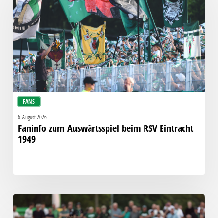
beim
RSV
Eintracht
1949
FANS
6. August 2026
Faninfo zum Auswärtsspiel beim RSV Eintracht
1949
Bittere
Pleite: