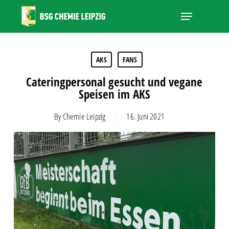
Skip
Menu
to
main
Close
content
Menu
AKS
FANS
Cateringpersonal gesucht und vegane
Speisen im AKS
By
Chemie Leipzig
16. Juni 2021