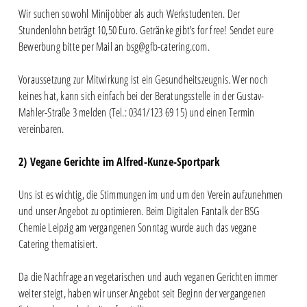
Wir suchen sowohl Minijobber als auch Werkstudenten. Der
Stundenlohn beträgt 10,50 Euro. Getränke gibt’s for free! Sendet eure
Bewerbung bitte per Mail an bsg@gfb-catering.com.
Voraussetzung zur Mitwirkung ist ein Gesundheitszeugnis. Wer noch
keines hat, kann sich einfach bei der Beratungsstelle in der Gustav-
Mahler-Straße 3 melden (Tel.: 0341/123 69 15) und einen Termin
vereinbaren.
2) Vegane Gerichte im Alfred-Kunze-Sportpark
Uns ist es wichtig, die Stimmungen im und um den Verein aufzunehmen
und unser Angebot zu optimieren. Beim Digitalen Fantalk der BSG
Chemie Leipzig am vergangenen Sonntag wurde auch das vegane
Catering thematisiert.
Da die Nachfrage an vegetarischen und auch veganen Gerichten immer
weiter steigt, haben wir unser Angebot seit Beginn der vergangenen