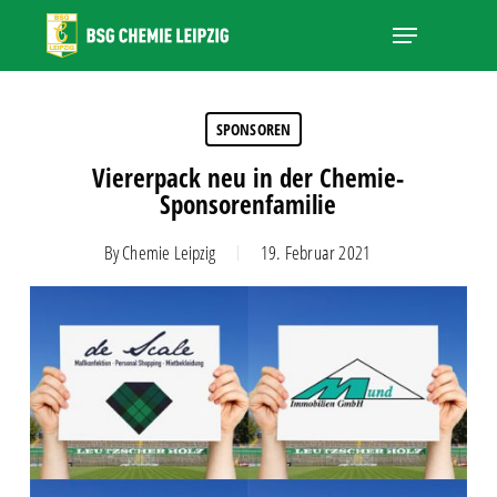
Skip
Menu
to
main
Close
content
Menu
SPONSOREN
Viererpack neu in der Chemie-
Sponsorenfamilie
By
Chemie Leipzig
19. Februar 2021