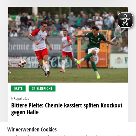
Bittere
Pleite:
Chemie
kassiert
späten
Knockout
gegen
Halle
ERSTE
SPIELBERICHT
6. August 2026
Bittere Pleite: Chemie kassiert späten Knockout
gegen Halle
Wir verwenden Cookies