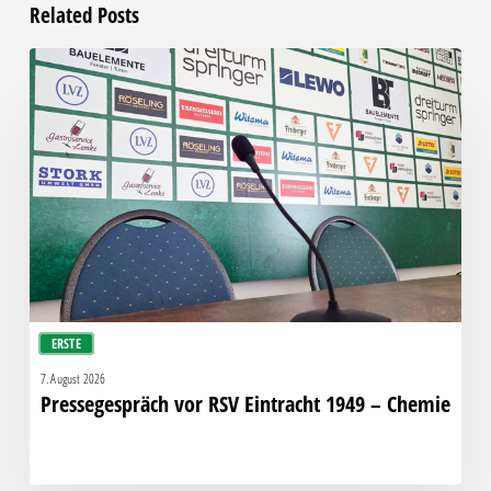
Related Posts
Pressegespräch
vor
RSV
Eintracht
1949
–
Chemie
ERSTE
7. August 2026
Pressegespräch vor RSV Eintracht 1949 – Chemie