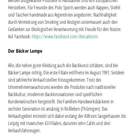
werden ausgewählte Produkte in Handarbeit und von Europäischen
Herstellern. Für Freunde des Polo Sports werden auch Kappen, Stiefel
und Taschen handmade aus Argentinien angeboten. Nachhaltigkeit
durch Vermietung von Smoking und Anzügen untermauert auch den
Gedanken zur ökologischen Verantwortung mit Freude für den Nutzer.
Auf Facebook:
https://www.facebook.com/descalecom
Der Bäcker Lampe
Alle, die neben guter Kleidung auch die Backkunst schätzen, sind bei
Bäcker Lampe richtig. Die erste Filiale eröffnete im August 1991. Seitdem
sind zahlreiche Verkaufsstellen hinzugekommen. Trotz des
Unternehmenswachstums werden die Produkte nach traditioneller
Backkultur, modernen Backinnovationen und spezifischen
Kundenwünschen hergestellt. Die Familien-Handwerksbäckerei in
sechster Generation ist ansässig in Roßleben (Thüringen). Das
Verkaufsgebiet erstreckt sich dabei entlang der A38 von Sangerhausen bis
Leipzig mit inzwischen 63 Filialen, darunter zehn Cafés und drei
Verkaufsfahrzeugen.