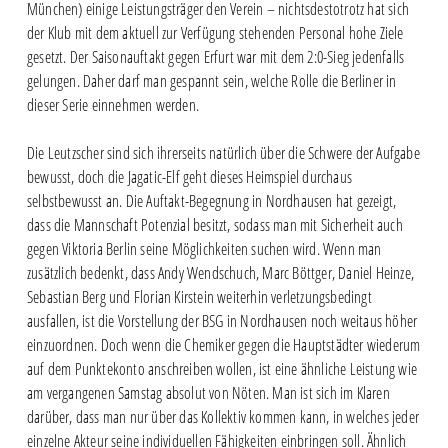
München) einige Leistungsträger den Verein – nichtsdestotrotz hat sich
der Klub mit dem aktuell zur Verfügung stehenden Personal hohe Ziele
gesetzt. Der Saisonauftakt gegen Erfurt war mit dem 2:0-Sieg jedenfalls
gelungen. Daher darf man gespannt sein, welche Rolle die Berliner in
dieser Serie einnehmen werden.
Die Leutzscher sind sich ihrerseits natürlich über die Schwere der Aufgabe
bewusst, doch die Jagatic-Elf geht dieses Heimspiel durchaus
selbstbewusst an. Die Auftakt-Begegnung in Nordhausen hat gezeigt,
dass die Mannschaft Potenzial besitzt, sodass man mit Sicherheit auch
gegen Viktoria Berlin seine Möglichkeiten suchen wird. Wenn man
zusätzlich bedenkt, dass Andy Wendschuch, Marc Böttger, Daniel Heinze,
Sebastian Berg und Florian Kirstein weiterhin verletzungsbedingt
ausfallen, ist die Vorstellung der BSG in Nordhausen noch weitaus höher
einzuordnen. Doch wenn die Chemiker gegen die Hauptstädter wiederum
auf dem Punktekonto anschreiben wollen, ist eine ähnliche Leistung wie
am vergangenen Samstag absolut von Nöten. Man ist sich im Klaren
darüber, dass man nur über das Kollektiv kommen kann, in welches jeder
einzelne Akteur seine individuellen Fähigkeiten einbringen soll. Ähnlich