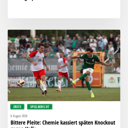
Bittere
Pleite:
Chemie
kassiert
späten
Knockout
gegen
Halle
ERSTE
SPIELBERICHT
6. August 2026
Bittere Pleite: Chemie kassiert späten Knockout