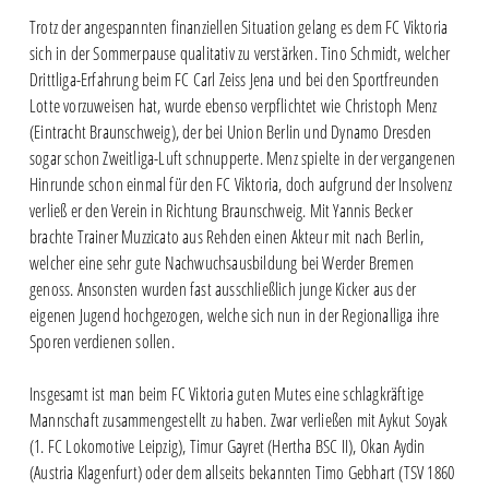
Trotz der angespannten finanziellen Situation gelang es dem FC Viktoria
sich in der Sommerpause qualitativ zu verstärken. Tino Schmidt, welcher
Drittliga-Erfahrung beim FC Carl Zeiss Jena und bei den Sportfreunden
Lotte vorzuweisen hat, wurde ebenso verpflichtet wie Christoph Menz
(Eintracht Braunschweig), der bei Union Berlin und Dynamo Dresden
sogar schon Zweitliga-Luft schnupperte. Menz spielte in der vergangenen
Hinrunde schon einmal für den FC Viktoria, doch aufgrund der Insolvenz
verließ er den Verein in Richtung Braunschweig. Mit Yannis Becker
brachte Trainer Muzzicato aus Rehden einen Akteur mit nach Berlin,
welcher eine sehr gute Nachwuchsausbildung bei Werder Bremen
genoss. Ansonsten wurden fast ausschließlich junge Kicker aus der
eigenen Jugend hochgezogen, welche sich nun in der Regionalliga ihre
Sporen verdienen sollen.
Insgesamt ist man beim FC Viktoria guten Mutes eine schlagkräftige
Mannschaft zusammengestellt zu haben. Zwar verließen mit Aykut Soyak
(1. FC Lokomotive Leipzig), Timur Gayret (Hertha BSC II), Okan Aydin
(Austria Klagenfurt) oder dem allseits bekannten Timo Gebhart (TSV 1860