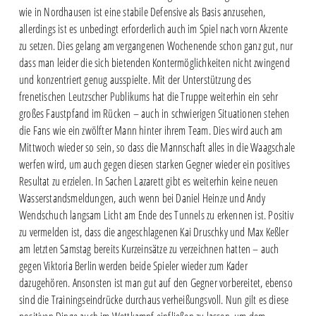
wie in Nordhausen ist eine stabile Defensive als Basis anzusehen,
allerdings ist es unbedingt erforderlich auch im Spiel nach vorn Akzente
zu setzen. Dies gelang am vergangenen Wochenende schon ganz gut, nur
dass man leider die sich bietenden Kontermöglichkeiten nicht zwingend
und konzentriert genug ausspielte. Mit der Unterstützung des
frenetischen Leutzscher Publikums hat die Truppe weiterhin ein sehr
großes Faustpfand im Rücken – auch in schwierigen Situationen stehen
die Fans wie ein zwölfter Mann hinter ihrem Team. Dies wird auch am
Mittwoch wieder so sein, so dass die Mannschaft alles in die Waagschale
werfen wird, um auch gegen diesen starken Gegner wieder ein positives
Resultat zu erzielen. In Sachen Lazarett gibt es weiterhin keine neuen
Wasserstandsmeldungen, auch wenn bei Daniel Heinze und Andy
Wendschuch langsam Licht am Ende des Tunnels zu erkennen ist. Positiv
zu vermelden ist, dass die angeschlagenen Kai Druschky und Max Keßler
am letzten Samstag bereits Kurzeinsätze zu verzeichnen hatten – auch
gegen Viktoria Berlin werden beide Spieler wieder zum Kader
dazugehören. Ansonsten ist man gut auf den Gegner vorbereitet, ebenso
sind die Trainingseindrücke durchaus verheißungsvoll. Nun gilt es diese