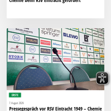
Chemie beim RSV Eintracht gefordert
Pressegespräch
vor
RSV
Eintracht
1949
–
Chemie
ERSTE
7. August 2026
Pressegespräch vor RSV Eintracht 1949 – Chemie