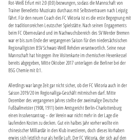
Rot-Weiß Erfurt mit 2:0 (0:0) bezwungen, sodass die Mannschaft von
Trainer Benedetto Muzzicato durchaus mit Selbstvertrauen nach Leipzig
fährt. Für den neuen Coach des FC Viktoria ist es die erste Begegnung mit
der traditionsreichen Leutzscher Spielstätte. Nach seinen Engagements
beim FC Oberneuland und im Nachwuchsbereich des SV Werder Bremen
war er bis zum Ende der vergangenen Saison für den niedersächsischen
Regionalligisten BSV Schwarz-Weiß Rehden verantwortlich. Seine neue
Mannschaft hat hingegen ihre Visitenkarte im chemischen Hexenkessel
bereits abgegeben, Mitte Oktober 2017 unterlagen die Berliner bei der
BSG Chemie mit 0:1.
Allerdings war lange Zeit gar nicht sicher, ob der FC Viktoria auch in der
Saison 2019/20 im Regionalliga-Geschäft mitmischen darf. Mitte
Dezember des vergangenen Jahres stellte der zweimalige Deutsche
Fußballmeister (1908, 1911) beim Amtsgericht Berlin-Charlottenburg
einen Insolvenzantrag – der Verein war nicht mehr in der Lage die
laufenden Kosten zu decken. Gut ein halbes Jahr vorher wollte ein
chinesischer Milliardär in den Klub investieren, doch dieses Vorhaben
erwies sich letztlich nur als heiße Luft. Der FC Viktoria, der sich auf den