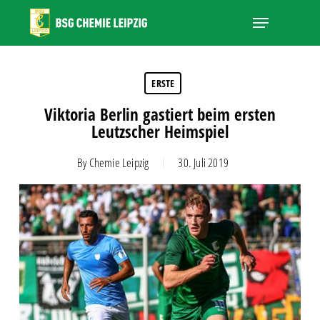
Skip
Menu
to
main
Close
content
Menu
ERSTE
Viktoria Berlin gastiert beim ersten
Leutzscher Heimspiel
By
Chemie Leipzig
30. Juli 2019