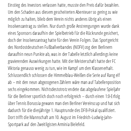
Einstieg des Investors verlassen hatte, musste den Preis dafür bezahlen.
Um den Schaden aus diesem gescheiterten Abenteuer so gering zu wie
möglich zu halten, blieb dem Verein nichts anderes übrig als einen
Insolvenzantrag zu stellen. Nur durch große Anstrengungen wurde dank
eines Sponsors daraufhin der Spielbetrieb für die Rückrunde gesichert,
doch der Insolvenzantrag hatte für den Verein Folgen. Das Sportgericht
des Nordostdeutschen Fußballverbandes (NOFV) zog den Berlinern
daraufhin neun Punkte ab, was in der Tabelle letztlich allerdings keine
gravierenden Auswirkungen hatte. Mit der Meisterschaft hatte der FC
Viktoria genauso wenig zu tun, wie im Kampf um den Klassenerhalt.
Schlussendlich schlossen die Himmelblau-Weißen die Serie auf Rang elf
ab – mit den neun abgezogenen Zählern wäre man auf Tabellenposition
sechs eingekommen. Nichtsdestotrotz endete das abgelaufene Spieljahr
für die Berliner sportlich doch noch erfolgreich – durch einen 1:0-Erfolg
über Tennis Borussia gewann man den Berliner Vereinscup und hat sich
dadurch für die diesjährige 1. Hauptrunde des DFB-Pokal qualifiziert.
Dort trifft die Mannschaft am 10. August im Friedrich-Ludwig-Jahn-
Sportpark auf den Zweitligisten Arminia Bielefeld.