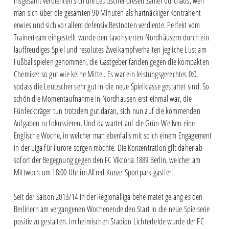
Insgesamt verdienten sich die Leutzscher diesen Zähler durchaus, weil
man sich über die gesamten 90 Minuten als hartnäckiger Kontrahent
erwies und sich vor allem defensiv Bestnoten verdiente. Perfekt vom
Trainerteam eingestellt wurde den favorisierten Nordhäusern durch ein
lauffreudiges Spiel und resolutes Zweikampfverhalten jegliche Lust am
Fußballspielen genommen, die Gastgeber fanden gegen die kompakten
Chemiker so gut wie keine Mittel. Es war ein leistungsgerechtes 0:0,
sodass die Leutzscher sehr gut in die neue Spielklasse gestartet sind. So
schön die Momentaufnahme in Nordhausen erst einmal war, die
Fünfeckträger tun trotzdem gut daran, sich nun auf die kommenden
Aufgaben zu fokussieren. Und da wartet auf die Grün-Weißen eine
Englische Woche, in welcher man ebenfalls mit solch einem Engagement
in der Liga für Furore sorgen möchte. Die Konzentration gilt daher ab
sofort der Begegnung gegen den FC Viktoria 1889 Berlin, welcher am
Mittwoch um 18:00 Uhr im Alfred-Kunze-Sportpark gastiert.
Seit der Saison 2013/14 in der Regionalliga beheimatet gelang es den
Berlinern am vergangenen Wochenende den Start in die neue Spielserie
positiv zu gestalten. Im heimischen Stadion Lichterfelde wurde der FC