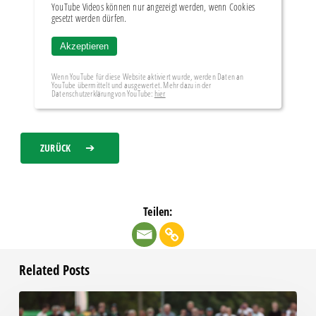
YouTube Videos können nur angezeigt werden, wenn Cookies
gesetzt werden dürfen.
Akzeptieren
Wenn YouTube für diese Website aktiviert wurde, werden Daten an
YouTube übermittelt und ausgewertet. Mehr dazu in der
Datenschutzerklärung von YouTube:
hier
ZURÜCK
Teilen:
Related Posts
Bittere