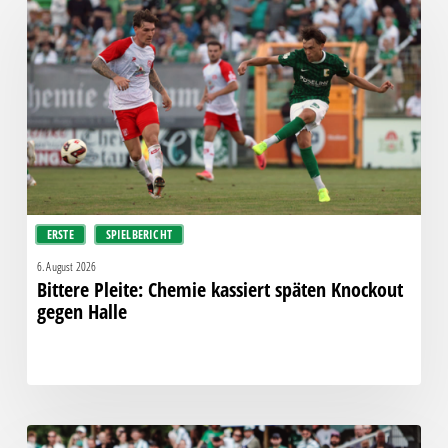
Pleite:
Chemie
kassiert
späten
Knockout
gegen
Halle
ERSTE
SPIELBERICHT
6. August 2026
Bittere Pleite: Chemie kassiert späten Knockout
gegen Halle
“Einer