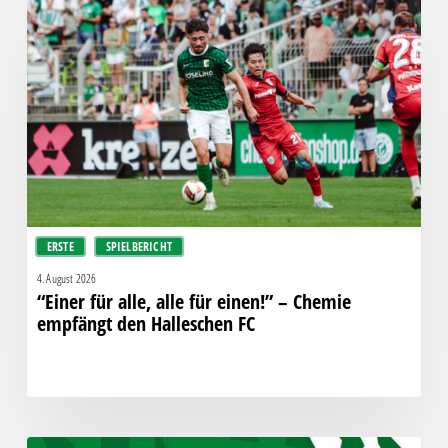
für
alle,
alle
für
einen!”
–
Chemie
empfängt
den
Halleschen
ERSTE
SPIELBERICHT
FC
4. August 2026
“Einer für alle, alle für einen!” – Chemie
empfängt den Halleschen FC