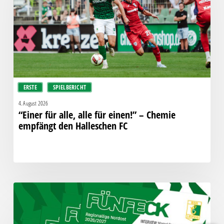
für
einen!”
–
Chemie
empfängt
den
Halleschen
ERSTE
SPIELBERICHT
FC
4. August 2026
“Einer für alle, alle für einen!” – Chemie
empfängt den Halleschen FC
Fünfeck
Nr.
302
zum