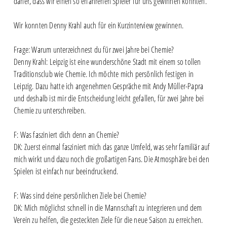
daher, dass wir einen so erfahrenen Spieler für uns gewinnen konnten.“
Wir konnten Denny Krahl auch für ein Kurzinterview gewinnen.
Frage: Warum unterzeichnest du für zwei Jahre bei Chemie?
Denny Krahl: Leipzig ist eine wunderschöne Stadt mit einem so tollen
Traditionsclub wie Chemie. Ich möchte mich persönlich festigen in
Leipzig. Dazu hatte ich angenehmen Gespräche mit Andy Müller-Papra
und deshalb ist mir die Entscheidung leicht gefallen, für zwei Jahre bei
Chemie zu unterschreiben.
F: Was fasziniert dich denn an Chemie?
DK: Zuerst einmal fasziniert mich das ganze Umfeld, was sehr familiär auf
mich wirkt und dazu noch die großartigen Fans. Die Atmosphäre bei den
Spielen ist einfach nur beeindruckend.
F: Was sind deine persönlichen Ziele bei Chemie?
DK: Mich möglichst schnell in die Mannschaft zu integrieren und dem
Verein zu helfen, die gesteckten Ziele für die neue Saison zu erreichen.