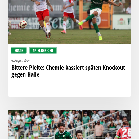
Knockout
gegen
Halle
ERSTE
SPIELBERICHT
6. August 2026
Bittere Pleite: Chemie kassiert späten Knockout
gegen Halle
“Einer
für
alle,
alle