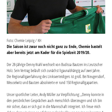
Foto: Chemie Leipzig / KH
Die Saison ist zwar noch nicht ganz zu Ende, Chemie bastelt
aber bereits jetzt am Kader für die Spielzeit 2019/20.
Der 28-jährige Denny Krahl wechselt von Budissa Bautzen ins Leutzscher
Holz. Sein Vertrag beläuft sich zunächst ligaunabhängig auf zwei Jahre.
Die Regionalligaerfahrung des Linksverteidigers ist groß. Bei Neugersdorf,
Meuselwitz und Bautzen absolvierte er rund 150 Regionalligapartien.
Unser sportlicher Leiter, Andy Müller zur Verpflichtung: „Denny konnte in
den persönlichen Gesprächen auch menschlich überzeugen und ich bin
mir sicher, dass er sich gut in die Mannschaft integriert. Ich freue mich