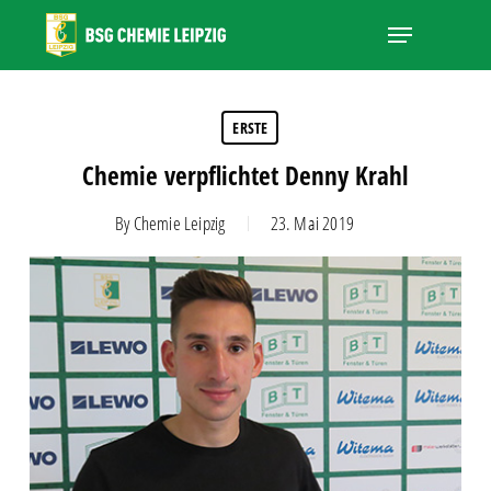
Skip
Menu
to
main
Close
content
Menu
ERSTE
Chemie verpflichtet Denny Krahl
By
Chemie Leipzig
23. Mai 2019