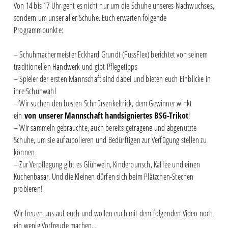
Von 14 bis 17 Uhr geht es nicht nur um die Schuhe unseres Nachwuchses,
sondern um unser aller Schuhe. Euch erwarten folgende
Programmpunkte:
– Schuhmachermeister Eckhard Grundt (FussFlex) berichtet von seinem
traditionellen Handwerk und gibt Pflegetipps
– Spieler der ersten Mannschaft sind dabei und bieten euch Einblicke in
ihre Schuhwahl
– Wir suchen den besten Schnürsenkeltrick, dem Gewinner winkt
ein
von unserer Mannschaft handsigniertes BSG-Trikot
!
– Wir sammeln gebrauchte, auch bereits getragene und abgenutzte
Schuhe, um sie aufzupolieren und Bedürftigen zur Verfügung stellen zu
können
– Zur Verpflegung gibt es Glühwein, Kinderpunsch, Kaffee und einen
Kuchenbasar. Und die Kleinen dürfen sich beim Plätzchen-Stechen
probieren!
Wir freuen uns auf euch und wollen euch mit dem folgenden Video noch
ein wenig Vorfreude machen…