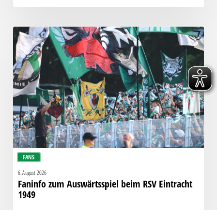
Faninfo
zum
Auswärtsspiel
beim
RSV
Eintracht
1949
FANS
6. August 2026
Faninfo zum Auswärtsspiel beim RSV Eintracht
1949