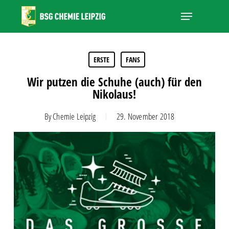
Skip
Menu
to
main
Close
content
Menu
ERSTE
FANS
Wir putzen die Schuhe (auch) für den
Nikolaus!
By
Chemie Leipzig
29. November 2018