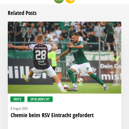
Related Posts
Chemie
beim
RSV
Eintracht
gefordert
ERSTE
SPIELBERICHT
8. August 2026
Chemie beim RSV Eintracht gefordert