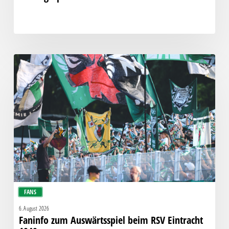
Faninfo
zum
Auswärtsspiel
beim
RSV
Eintracht
1949
FANS
6. August 2026
Faninfo zum Auswärtsspiel beim RSV Eintracht