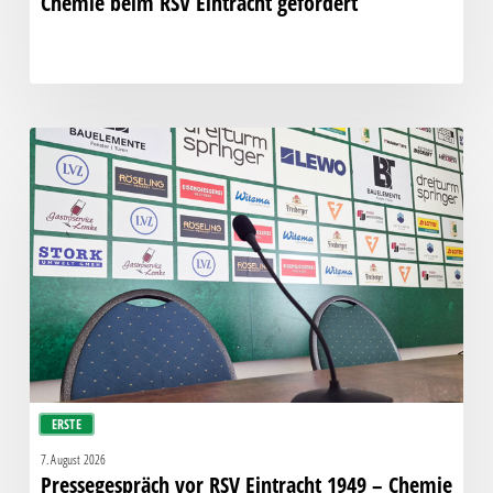
Chemie beim RSV Eintracht gefordert
Pressegespräch
vor
RSV
Eintracht
1949
–
Chemie
ERSTE
7. August 2026
Pressegespräch vor RSV Eintracht 1949 – Chemie