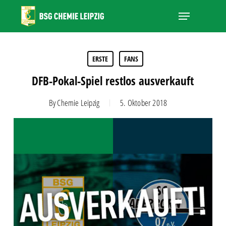
Skip
Menu
to
main
Close
content
Menu
ERSTE
FANS
DFB-Pokal-Spiel restlos ausverkauft
By
Chemie Leipzig
5. Oktober 2018