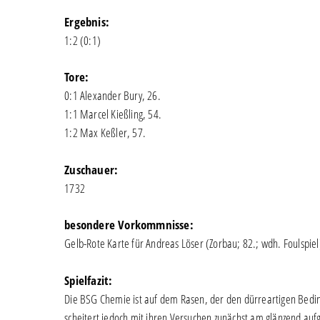
Ergebnis:
1:2 (0:1)
Tore:
0:1 Alexander Bury, 26.
1:1 Marcel Kießling, 54.
1:2 Max Keßler, 57.
Zuschauer:
1732
besondere Vorkommnisse:
Gelb-Rote Karte für Andreas Löser (Zorbau; 82.; wdh. Foulspiel
Spielfazit:
Die BSG Chemie ist auf dem Rasen, der den dürreartigen Beding
scheitert jedoch mit ihren Versuchen zunächst am glänzend au