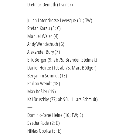
Dietmar Demuth (Trainer)
—
Julien Latendresse-Levesque (31; TW)
Stefan Karau (3; C)
Manuel Wajer (4)
Andy Wendschuch (6)
Alexander Bury (7)
Eric Berger (9; ab 75. Branden Stelmak)
Daniel Heinze (10; ab 75. Marc Böttger)
Benjamin Schmidt (13)
Philipp Wendt (18)
Max Keßler (19)
Kai Druschky (77; ab 90.+1 Lars Schmidt)
—
Dominic-René Heine (16; TW; E)
Sascha Rode (2; E)
Niklas Opolka (5; E)