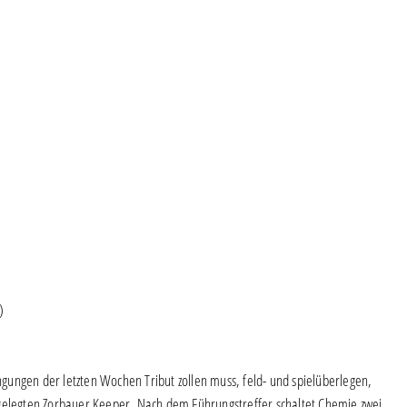
)
ungen der letzten Wochen Tribut zollen muss, feld- und spielüberlegen,
fgelegten Zorbauer Keeper. Nach dem Führungstreffer schaltet Chemie zwei