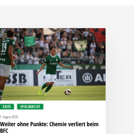
eiter
hne
unkte:
hemie
rliert
eim
FC
ERSTE
SPIELBERICHT
1. August 2026
Weiter ohne Punkte: Chemie verliert beim
BFC