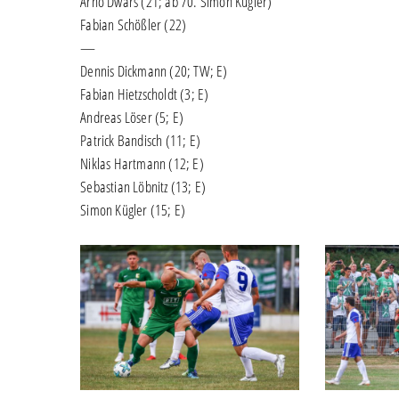
Arno Dwars (21; ab 70. Simon Kügler)
Fabian Schößler (22)
—
Dennis Dickmann (20; TW; E)
Fabian Hietzscholdt (3; E)
Andreas Löser (5; E)
Patrick Bandisch (11; E)
Niklas Hartmann (12; E)
Sebastian Löbnitz (13; E)
Simon Kügler (15; E)
Andy-
Torjubel-
Wendschuch
nach-
1_0-
Alexander-
Bury