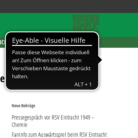
ICKETS
emie Leipzig
Neue Beiträge
Pressegespräch vor RSV Eintracht 1949 –
Chemie
Faninfo zum Auswärtsspiel beim RSV Eintracht