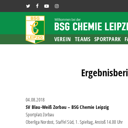
Skip
TWITTER
FACEBOOK
YOUTUBE
INSTAGRAM
to
main
content
VEREIN
TEAMS
SPORTPARK
F
Ergebnisber
04.08.2018
SV Blau-Weiß Zorbau – BSG Chemie Leipzig
Sportplatz Zorbau
Oberliga Nordost, Staffel Süd, 1. Spieltag, Anstoß 14.00 Uhr