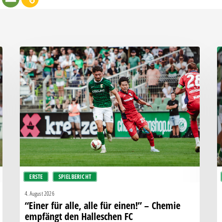
“Einer
W
für
o
alle,
P
alle
C
für
ve
einen!”
b
–
B
Chemie
empfängt
den
ERSTE
SPIELBERICHT
Halleschen
FC
4. August 2026
“Einer für alle, alle für einen!” – Chemie
empfängt den Halleschen FC