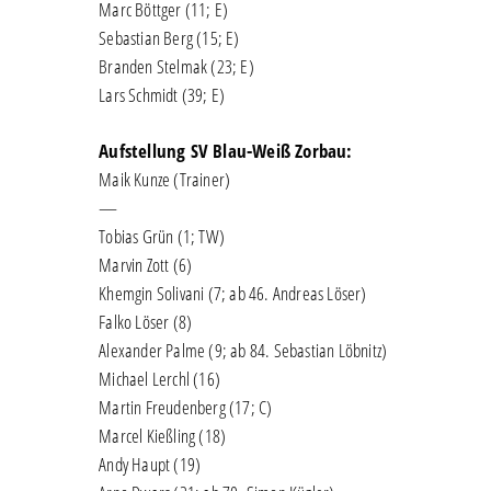
Marc Böttger (11; E)
Sebastian Berg (15; E)
Branden Stelmak (23; E)
Lars Schmidt (39; E)
Aufstellung SV Blau-Weiß Zorbau:
Maik Kunze (Trainer)
—
Tobias Grün (1; TW)
Marvin Zott (6)
Khemgin Solivani (7; ab 46. Andreas Löser)
Falko Löser (8)
Alexander Palme (9; ab 84. Sebastian Löbnitz)
Michael Lerchl (16)
Martin Freudenberg (17; C)
Marcel Kießling (18)
Andy Haupt (19)