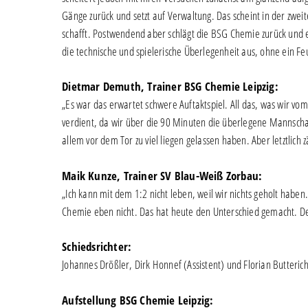
Gänge zurück und setzt auf Verwaltung. Das scheint in der zwei
schafft. Postwendend aber schlägt die BSG Chemie zurück und e
die technische und spielerische Überlegenheit aus, ohne ein F
Dietmar Demuth, Trainer BSG Chemie Leipzig:
„Es war das erwartet schwere Auftaktspiel. All das, was wir vom
verdient, da wir über die 90 Minuten die überlegene Mannschaf
allem vor dem Tor zu viel liegen gelassen haben. Aber letztlich 
Maik Kunze, Trainer SV Blau-Weiß Zorbau:
„Ich kann mit dem 1:2 nicht leben, weil wir nichts geholt haben
Chemie eben nicht. Das hat heute den Unterschied gemacht. Dem
Schiedsrichter:
Johannes Drößler, Dirk Honnef (Assistent) und Florian Butterich
Aufstellung BSG Chemie Leipzig: