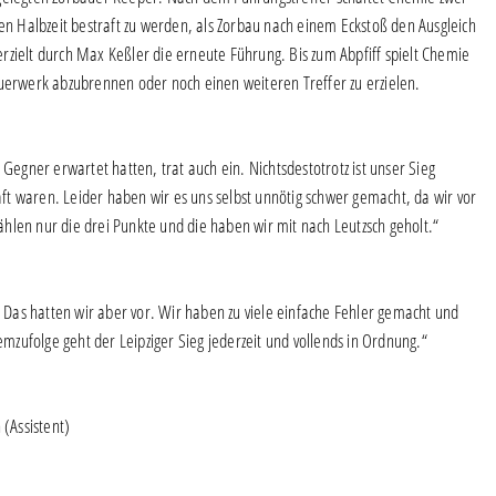
ten Halbzeit bestraft zu werden, als Zorbau nach einem Eckstoß den Ausgleich
rzielt durch Max Keßler die erneute Führung. Bis zum Abpfiff spielt Chemie
euerwerk abzubrennen oder noch einen weiteren Treffer zu erzielen.
 Gegner erwartet hatten, trat auch ein. Nichtsdestotrotz ist unser Sieg
t waren. Leider haben wir es uns selbst unnötig schwer gemacht, da wir vor
zählen nur die drei Punkte und die haben wir mit nach Leutzsch geholt.“
. Das hatten wir aber vor. Wir haben zu viele einfache Fehler gemacht und
zufolge geht der Leipziger Sieg jederzeit und vollends in Ordnung.“
 (Assistent)