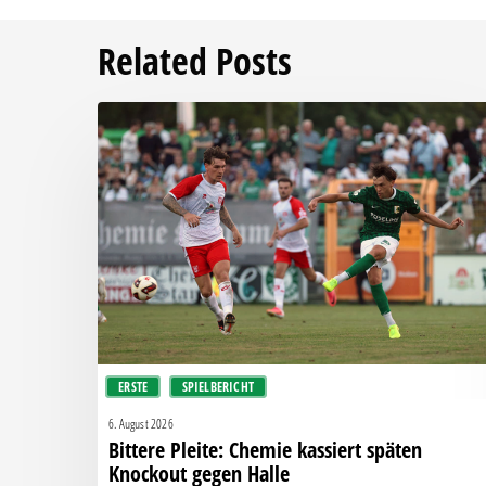
Related Posts
Bittere
Pleite:
Chemie
kassiert
späten
Knockout
gegen
Halle
ERSTE
SPIELBERICHT
6. August 2026
Bittere Pleite: Chemie kassiert späten
Knockout gegen Halle