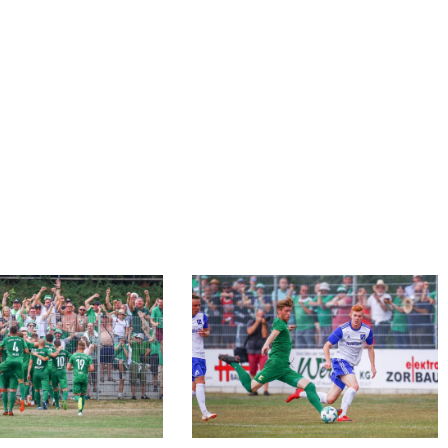
Alexander-
Bury-
zum-
1_0