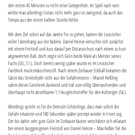
den ersten 45 Minuten zu nicht einer Gelegenheit. Im Spiel nach vorn
wirkte man allerdings fortan nicht mehr ganz so zwingend, da auch das
Tempo aus der ersten halben Stunde fehlte.
Mit dem Ziel sofort auf das zweite Tor zu gehen, kamen die Leutzscher
voller Tatendrang aus der Kabine. Daniel Heinze versuchte sich zunächst
mit einem Freistoß und kurz darauf per Distanzschuss nach einem zu kurz
abgewehrten Ball, doch zeigte sich Grün beide Male als Meister seines
Fachs (50., 51.). Doch bereits wenig später wurde es im Leutzscher
Fanblock mucksmäuschenstill. Nach einem Zorbauer Eckball bekamen die
Gäste das Streitobjekt nicht aus der Gefahrenzone – Marcel Kießling
nahm dieses Geschenk dankend und traf zum völlig überraschenden und
überhaupt nicht absehbaren 1:1-Ausgleichstreffer für den Aufsteiger (54.).
Allerdings spricht es für die Demuth-Schützlinge, dass man sofort die
Gefahr erkannte und 180 Sekunden später prompt wieder in Front zog.
Der bis dahin sehr gute Grün im Zorbauer Kasten verschätzte sich eklatant
bei einem langgezogenen Freistoß von Daniel Heinze – Max Keßler fiel die