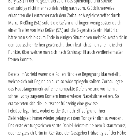
Bury (28.) in der Folgezeit viel zu oft das Spieltempo und spielte
demzufolge nicht mehr so zielstrebig nach vorn. Glücklicherweise
erkannten die Leutzscher nach dem Zorbauer Ausgleichstreffer durch
Marcel Kießling (54.) sofort die Gefahr und bogen wenig später durch
einen Treffer von Max Keßler (57.) auf die Siegerstraße ein. Natürlich
hätte man sich bis zum Ende in einigen Situationen mehr Souveränität in
den Leutzscher Reihen gewünscht, doch letztlich zählen allein die drei
Punkte, über welche man sich nach Schlusspfiff auch verdientermaßen
freuen konnte.
Bereits im Vorfeld waren die Rollen für diese Begegnung klar verteilt,
welche sich mit Beginn an auch so widerspiegeln sollten. Zorbau legte
das Hauptaugenmerk auf eine kompakte Defensive und wollte mit
schnell vorgetragenen Kontern immer wieder Nadelstiche setzen. So
erarbeiteten sich die Leutzscher frühzeitig eine gewisse
Feldüberlegenheit, wobei es der Demuth-Elf aufgrund ihrer
Zielstrebigkeit immer wieder gelang vor dem Tor gefährlich zu werden.
Das erste Achtungszeichen setzte Daniel Heinze mit einem Distanzschuss,
doch zeigte sich Grün im Gehäuse der Gastgeber frühzeitig auf der Höhe