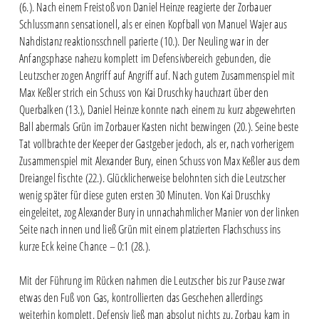
(6.). Nach einem Freistoß von Daniel Heinze reagierte der Zorbauer
Schlussmann sensationell, als er einen Kopfball von Manuel Wajer aus
Nahdistanz reaktionsschnell parierte (10.). Der Neuling war in der
Anfangsphase nahezu komplett im Defensivbereich gebunden, die
Leutzscher zogen Angriff auf Angriff auf. Nach gutem Zusammenspiel mit
Max Keßler strich ein Schuss von Kai Druschky hauchzart über den
Querbalken (13.), Daniel Heinze konnte nach einem zu kurz abgewehrten
Ball abermals Grün im Zorbauer Kasten nicht bezwingen (20.). Seine beste
Tat vollbrachte der Keeper der Gastgeber jedoch, als er, nach vorherigem
Zusammenspiel mit Alexander Bury, einen Schuss von Max Keßler aus dem
Dreiangel fischte (22.). Glücklicherweise belohnten sich die Leutzscher
wenig später für diese guten ersten 30 Minuten. Von Kai Druschky
eingeleitet, zog Alexander Bury in unnachahmlicher Manier von der linken
Seite nach innen und ließ Grün mit einem platzierten Flachschuss ins
kurze Eck keine Chance – 0:1 (28.).
Mit der Führung im Rücken nahmen die Leutzscher bis zur Pause zwar
etwas den Fuß von Gas, kontrollierten das Geschehen allerdings
weiterhin komplett. Defensiv ließ man absolut nichts zu, Zorbau kam in