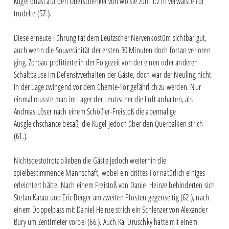
Kugel quasi auf den Oberschenkel von wo sie zum 1:2 in verwaiste Tor
trudelte (57.).
Diese erneute Führung tat dem Leutzscher Nervenkostüm sichtbar gut,
auch wenn die Souveränität der ersten 30 Minuten doch fortan verloren
ging. Zorbau profitierte in der Folgezeit von der einen oder anderen
Schaltpause im Defensivverhalten der Gäste, doch war der Neuling nicht
in der Lage zwingend vor dem Chemie-Tor gefährlich zu werden. Nur
einmal musste man im Lager der Leutzscher die Luft anhalten, als
Andreas Löser nach einem Schößler-Freistoß die abermalige
Ausgleichschance besaß, die Kugel jedoch über den Querbalken strich
(61.).
Nichtsdestotrotz blieben die Gäste jedoch weiterhin die
spielbestimmende Mannschaft, wobei ein drittes Tor natürlich einiges
erleichtert hätte. Nach einem Freistoß von Daniel Heinze behinderten sich
Stefan Karau und Eric Berger am zweiten Pfosten gegenseitig (62.), nach
einem Doppelpass mit Daniel Heinze strich ein Schlenzer von Alexander
Bury um Zentimeter vorbei (66.). Auch Kai Druschky hatte mit einem