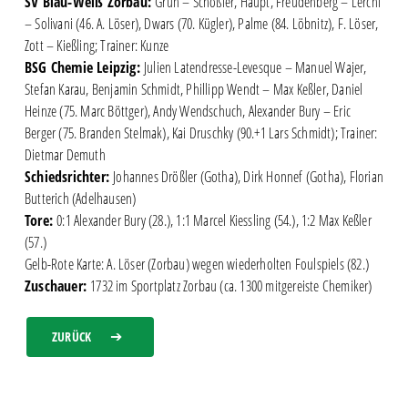
SV Blau-Weiß Zorbau:
Grün – Schößler, Haupt, Freudenberg – Lerchl
– Solivani (46. A. Löser), Dwars (70. Kügler), Palme (84. Löbnitz), F. Löser,
Zott – Kießling; Trainer: Kunze
BSG Chemie Leipzig:
Julien Latendresse-Levesque – Manuel Wajer,
Stefan Karau, Benjamin Schmidt, Phillipp Wendt – Max Keßler, Daniel
Heinze (75. Marc Böttger), Andy Wendschuch, Alexander Bury – Eric
Berger (75. Branden Stelmak), Kai Druschky (90.+1 Lars Schmidt); Trainer:
Dietmar Demuth
Schiedsrichter:
Johannes Drößler (Gotha), Dirk Honnef (Gotha), Florian
Butterich (Adelhausen)
Tore:
0:1 Alexander Bury (28.), 1:1 Marcel Kiessling (54.), 1:2 Max Keßler
(57.)
Gelb-Rote Karte: A. Löser (Zorbau) wegen wiederholten Foulspiels (82.)
Zuschauer:
1732 im Sportplatz Zorbau (ca. 1300 mitgereiste Chemiker)
ZURÜCK