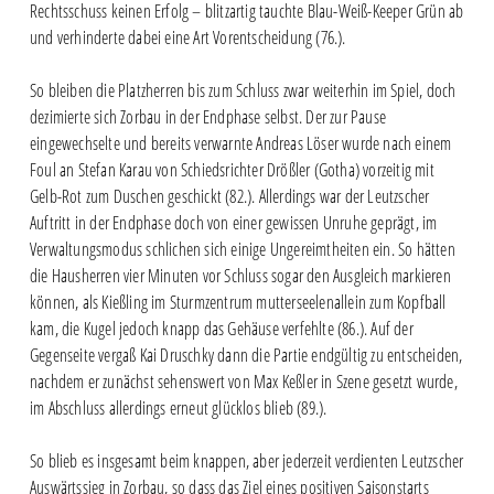
Rechtsschuss keinen Erfolg – blitzartig tauchte Blau-Weiß-Keeper Grün ab
und verhinderte dabei eine Art Vorentscheidung (76.).
So bleiben die Platzherren bis zum Schluss zwar weiterhin im Spiel, doch
dezimierte sich Zorbau in der Endphase selbst. Der zur Pause
eingewechselte und bereits verwarnte Andreas Löser wurde nach einem
Foul an Stefan Karau von Schiedsrichter Drößler (Gotha) vorzeitig mit
Gelb-Rot zum Duschen geschickt (82.). Allerdings war der Leutzscher
Auftritt in der Endphase doch von einer gewissen Unruhe geprägt, im
Verwaltungsmodus schlichen sich einige Ungereimtheiten ein. So hätten
die Hausherren vier Minuten vor Schluss sogar den Ausgleich markieren
können, als Kießling im Sturmzentrum mutterseelenallein zum Kopfball
kam, die Kugel jedoch knapp das Gehäuse verfehlte (86.). Auf der
Gegenseite vergaß Kai Druschky dann die Partie endgültig zu entscheiden,
nachdem er zunächst sehenswert von Max Keßler in Szene gesetzt wurde,
im Abschluss allerdings erneut glücklos blieb (89.).
So blieb es insgesamt beim knappen, aber jederzeit verdienten Leutzscher
Auswärtssieg in Zorbau, so dass das Ziel eines positiven Saisonstarts