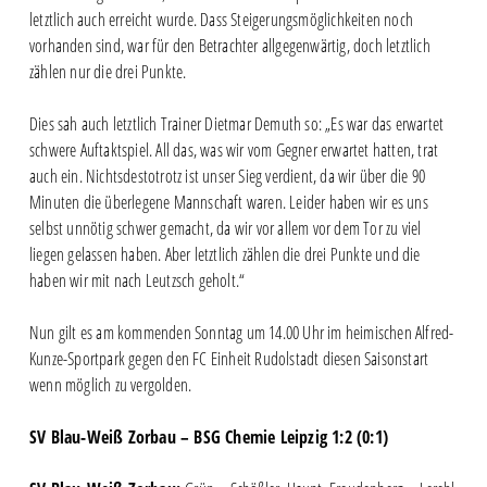
letztlich auch erreicht wurde. Dass Steigerungsmöglichkeiten noch
vorhanden sind, war für den Betrachter allgegenwärtig, doch letztlich
zählen nur die drei Punkte.
Dies sah auch letztlich Trainer Dietmar Demuth so: „Es war das erwartet
schwere Auftaktspiel. All das, was wir vom Gegner erwartet hatten, trat
auch ein. Nichtsdestotrotz ist unser Sieg verdient, da wir über die 90
Minuten die überlegene Mannschaft waren. Leider haben wir es uns
selbst unnötig schwer gemacht, da wir vor allem vor dem Tor zu viel
liegen gelassen haben. Aber letztlich zählen die drei Punkte und die
haben wir mit nach Leutzsch geholt.“
Nun gilt es am kommenden Sonntag um 14.00 Uhr im heimischen Alfred-
Kunze-Sportpark gegen den FC Einheit Rudolstadt diesen Saisonstart
wenn möglich zu vergolden.
SV Blau-Weiß Zorbau – BSG Chemie Leipzig 1:2 (0:1)