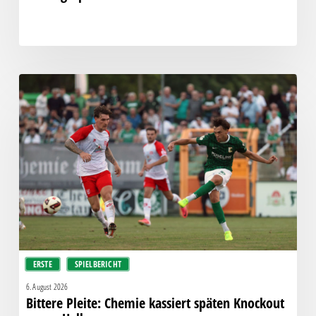
Bittere
Pleite:
Chemie
kassiert
späten
Knockout
gegen
Halle
ERSTE
SPIELBERICHT
6. August 2026
Bittere Pleite: Chemie kassiert späten Knockout