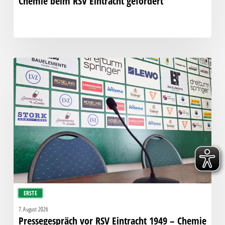
Chemie beim RSV Eintracht gefordert
Pressegespräch
vor
RSV
Eintracht
1949
–
Chemie
ERSTE
7. August 2026
Pressegespräch vor RSV Eintracht 1949 – Chemie