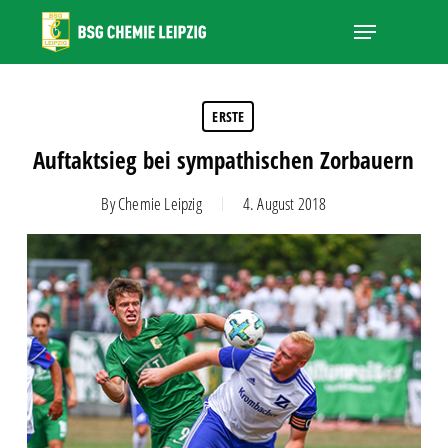
Skip
Menu
to
main
Close
content
Menu
ERSTE
Auftaktsieg bei sympathischen Zorbauern
By
Chemie Leipzig
4. August 2018