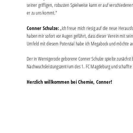
seiner griffigen, robusten Spielweise kann er auf verschiedene
er zu uns kommt.“
Conner Schulze:
„Ich freue mich riesig auf die neue Heraus
haben mir sofort vor Augen geführt, dass dieser Verein mit sein
Umfeld mit diesem Potenzial habe ich Megabock und möchte auf 
Der in Wernigerode geborene Conner Schulze spielte zunächst b
Nachwuchsleistungszentrum des 1. FC Magdeburg und schaffte 
Herzlich willkommen bei Chemie, Conner!