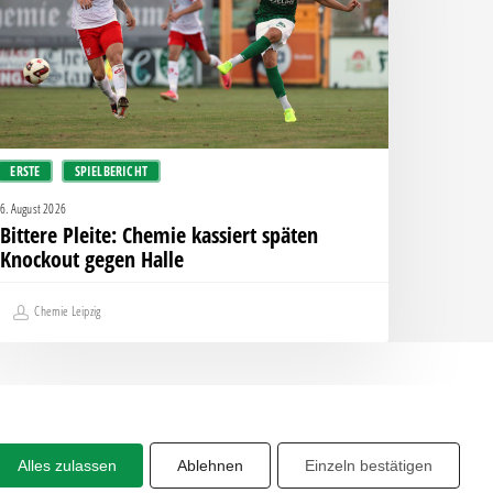
päten
nockout
egen
alle
ERSTE
SPIELBERICHT
6. August 2026
Bittere Pleite: Chemie kassiert späten
Knockout gegen Halle
Chemie Leipzig
Alles zulassen
Ablehnen
Einzeln bestätigen
Share