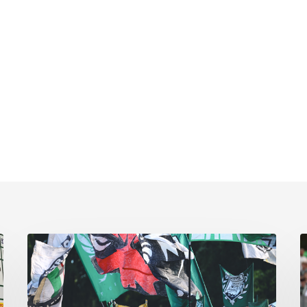
Faninfo
B
zum
Pl
Auswärtsspiel
C
beim
k