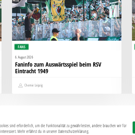
RSV
s
Eintracht
K
1949
g
H
FANS
6. August 2026
Faninfo zum Auswärtsspiel beim RSV
Eintracht 1949
Chemie Leipzig
okies sind erforderlich, um die Funktionalität zu gewährleisten, andere brauchen wir für
Impressum
|
Datenschutz
interessiert. Mehr erfährst du in unserer Datenschutzerklärung.