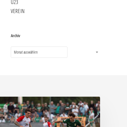
U23
VEREIN
Archiv
Monat auswählen
ittere
eite:
hemie
assiert