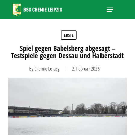
Skip
Menu
to
main
Close
content
Menu
ERSTE
Spiel gegen Babelsberg abgesagt –
Testspiele gegen Dessau und Halberstadt
By
Chemie Leipzig
2. Februar 2026