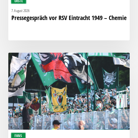
ERSTE
7. August 2026
Pressegespräch vor RSV Eintracht 1949 – Chemie
Faninfo
zum
Auswärtsspiel
beim
RSV
Eintracht
1949
FANS