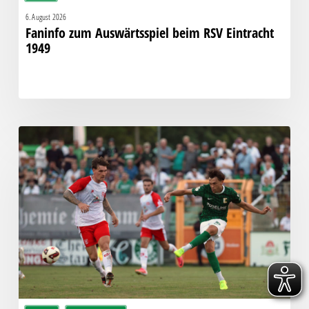
6. August 2026
Faninfo zum Auswärtsspiel beim RSV Eintracht
1949
Bittere
Pleite:
Chemie
kassiert
späten
Knockout
gegen
Halle