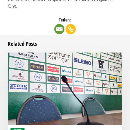
Kürze.
Teilen:
Related Posts
Pressegespräch
vor
RSV
Eintracht
1949
–
Chemie