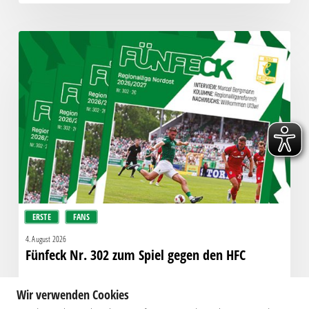
Fünfeck
Nr.
302
zum
Spiel
gegen
den
HFC
ERSTE
FANS
4. August 2026
Fünfeck Nr. 302 zum Spiel gegen den HFC
Wir verwenden Cookies