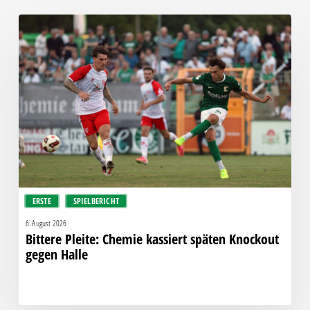
Bittere
Pleite:
Chemie
kassiert
späten
Knockout
gegen
Halle
ERSTE
SPIELBERICHT
6. August 2026
Bittere Pleite: Chemie kassiert späten Knockout
gegen Halle