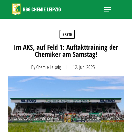
Skip
Menu
to
main
Close
content
Menu
ERSTE
Im AKS, auf Feld 1: Auftakttraining der
Chemiker am Samstag!
By
Chemie Leipzig
12. Juni 2025