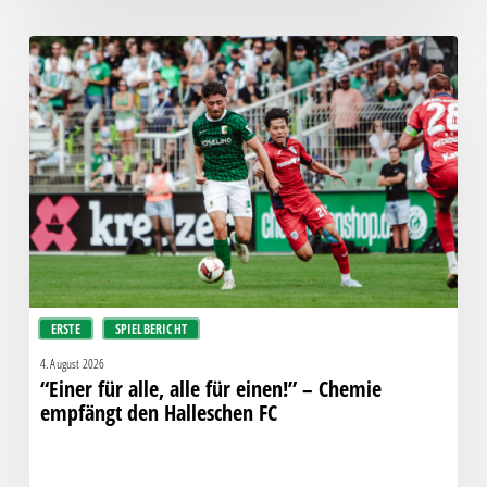
“Einer
für
alle,
alle
für
einen!”
–
Chemie
empfängt
den
Halleschen
ERSTE
SPIELBERICHT
FC
4. August 2026
“Einer für alle, alle für einen!” – Chemie
empfängt den Halleschen FC