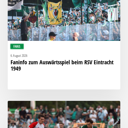
RSV
Eintracht
1949
FANS
6. August 2026
Faninfo zum Auswärtsspiel beim RSV Eintracht
1949
Bittere
Pleite:
Chemie
kassiert