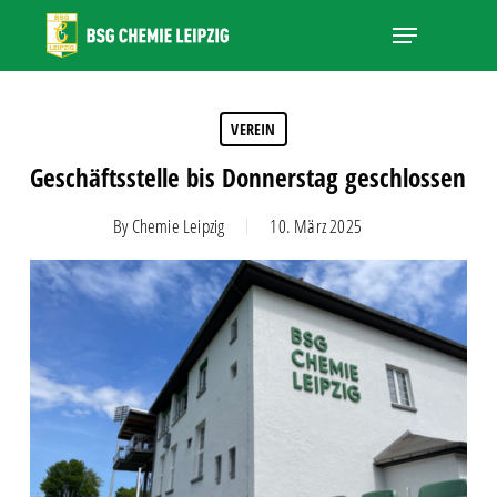
Skip
Menu
to
main
Close
content
Menu
VEREIN
Geschäftsstelle bis Donnerstag geschlossen
By
Chemie Leipzig
10. März 2025