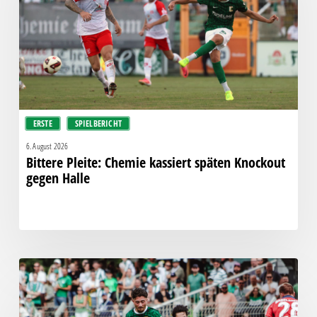
späten
Knockout
gegen
Halle
ERSTE
SPIELBERICHT
6. August 2026
Bittere Pleite: Chemie kassiert späten Knockout
gegen Halle
“Einer
für
alle,