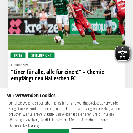
alle
für
einen!”
–
Chemie
empfängt
den
Halleschen
ERSTE
SPIELBERICHT
FC
4. August 2026
“Einer für alle, alle für einen!” – Chemie
empfängt den Halleschen FC
Wir verwenden Cookies
Um diese Website zu betreiben, ist es für uns notwendig Cookies zu verwenden.
Einige Cookies sind erforderlich, um die Funktionalität zu gewährleisten, andere
brauchen wir für unsere Statistik und wieder andere helfen uns dir nur die
Werbung anzuzeigen, die dich interessiert. Mehr erfährst du in unserer
Datenschutzerklärung.