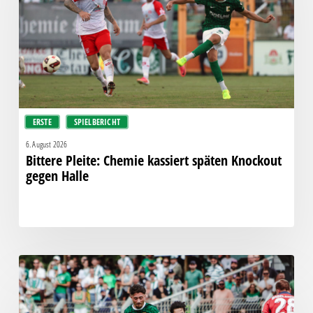
späten
Knockout
gegen
Halle
ERSTE
SPIELBERICHT
6. August 2026
Bittere Pleite: Chemie kassiert späten Knockout
gegen Halle
“Einer
für
alle,