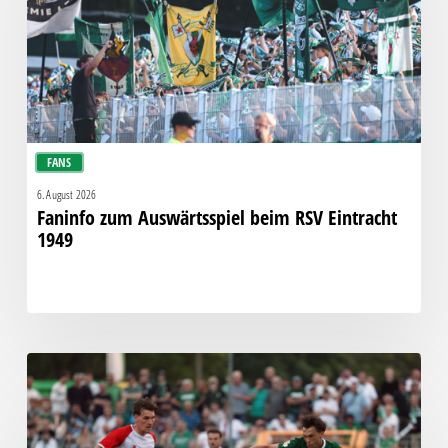
RSV
Eintracht
1949
FANS
6. August 2026
Faninfo zum Auswärtsspiel beim RSV Eintracht
1949
Bittere
Pleite:
Chemie
kassiert