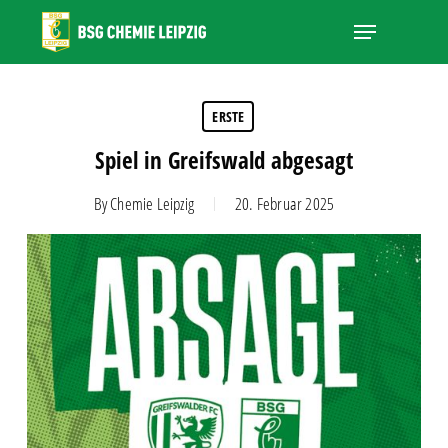
Skip
Menu
to
main
Close
content
Menu
ERSTE
Spiel in Greifswald abgesagt
By
Chemie Leipzig
20. Februar 2025