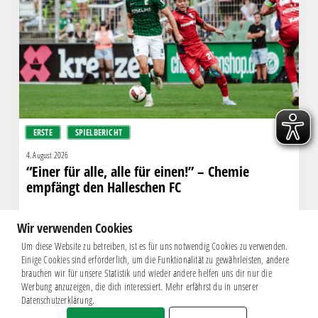
alle
für
einen!”
–
Chemie
empfängt
den
Halleschen
ERSTE
SPIELBERICHT
FC
4. August 2026
“Einer für alle, alle für einen!” – Chemie
empfängt den Halleschen FC
Wir verwenden Cookies
Um diese Website zu betreiben, ist es für uns notwendig Cookies zu verwenden.
Einige Cookies sind erforderlich, um die Funktionalität zu gewährleisten, andere
brauchen wir für unsere Statistik und wieder andere helfen uns dir nur die
Werbung anzuzeigen, die dich interessiert. Mehr erfährst du in unserer
Datenschutzerklärung.