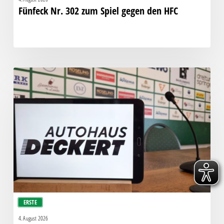
Fünfeck Nr. 302 zum Spiel gegen den HFC
Pressegespräch
vor
Chemie
–
Hallescher
FC
ERSTE
4. August 2026