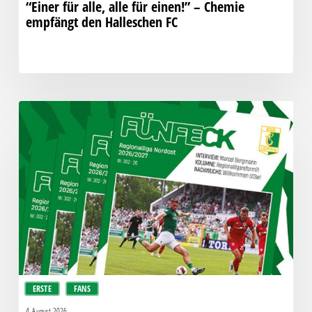
“Einer für alle, alle für einen!” – Chemie
empfängt den Halleschen FC
Fünfeck
Nr.
302
zum
Spiel
gegen
den
HFC
ERSTE
FANS
4. August 2026