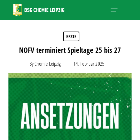
Skip
Menu
to
main
Close
content
Menu
ERSTE
NOFV terminiert Spieltage 25 bis 27
By
Chemie Leipzig
14. Februar 2025