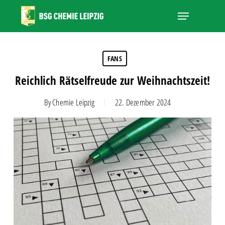
Skip
Menu
to
main
Close
content
Menu
FANS
Reichlich Rätselfreude zur Weihnachtszeit!
By
Chemie Leipzig
22. Dezember 2024