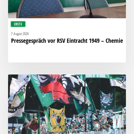
ERSTE
7. August 2026
Pressegespräch vor RSV Eintracht 1949 – Chemie
Faninfo
zum
Auswärtsspiel
beim
RSV
Eintracht
1949