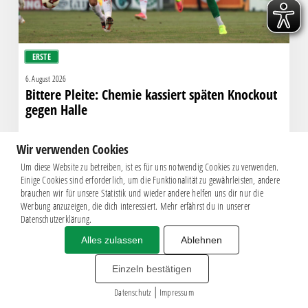
ERSTE
6. August 2026
Bittere Pleite: Chemie kassiert späten Knockout
gegen Halle
Wir verwenden Cookies
Um diese Website zu betreiben, ist es für uns notwendig Cookies zu verwenden.
Einige Cookies sind erforderlich, um die Funktionalität zu gewährleisten, andere
brauchen wir für unsere Statistik und wieder andere helfen uns dir nur die
Werbung anzuzeigen, die dich interessiert. Mehr erfährst du in unserer
Datenschutzerklärung.
Alles zulassen
Ablehnen
Impressum
|
Datenschutz
BSG CHEMIE LEIPZIG © 2026
Einzeln bestätigen
MITGLIEDERZAHL: 2.816
|
webdesign by
3W
Datenschutz
Impressum