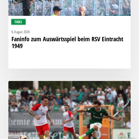
FANS
6. August 2026
Faninfo zum Auswärtsspiel beim RSV Eintracht
1949
Bittere
Pleite:
Chemie
kassiert
späten
Knockout
gegen
Halle