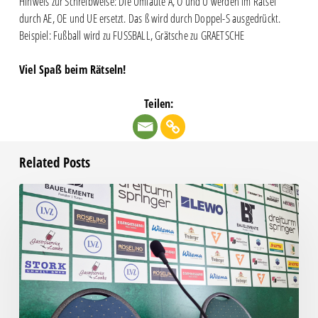
Hinweis zur Schreibweise: Die Umlaute Ä, Ö und Ü werden im Rätsel
durch AE, OE und UE ersetzt. Das ß wird durch Doppel-S ausgedrückt.
Beispiel: Fußball wird zu FUSSBALL, Grätsche zu GRAETSCHE
Viel Spaß beim Rätseln!
Teilen:
Related Posts
Pressegespräch
vor
RSV
Eintracht
1949
–
Chemie