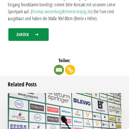
Eingang Norddamm benötigt, nimmt bitte Kontakt mit unserem Leiter
Sportpark auf. (
thomas.westerburg@chemie-leipzig.de
) Die Tore sind
ausgebaut und haben die Maße 90x180cm (Breite x Höhe).
ZURÜCK
Teilen:
Related Posts
Pressegespräch
vor
RSV
Eintracht
1949