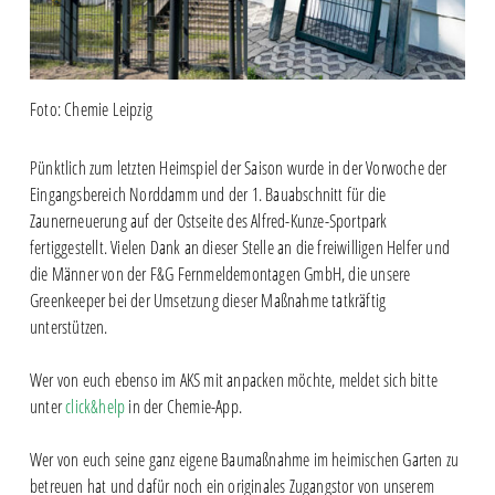
Foto: Chemie Leipzig
Pünktlich zum letzten Heimspiel der Saison wurde in der Vorwoche der
Eingangsbereich Norddamm und der 1. Bauabschnitt für die
Zaunerneuerung auf der Ostseite des Alfred-Kunze-Sportpark
fertiggestellt. Vielen Dank an dieser Stelle an die freiwilligen Helfer und
die Männer von der F&G Fernmeldemontagen GmbH, die unsere
Greenkeeper bei der Umsetzung dieser Maßnahme tatkräftig
unterstützen.
Wer von euch ebenso im AKS mit anpacken möchte, meldet sich bitte
unter
click&help
in der Chemie-App.
Wer von euch seine ganz eigene Baumaßnahme im heimischen Garten zu
betreuen hat und dafür noch ein originales Zugangstor von unserem