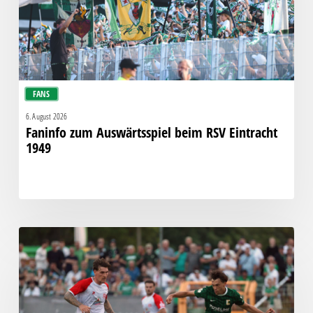
1949
FANS
6. August 2026
Faninfo zum Auswärtsspiel beim RSV Eintracht
1949
Bittere
Pleite:
Chemie
kassiert
späten