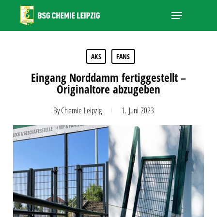
Skip
Menu
to
main
Close
content
Menu
AKS
FANS
Eingang Norddamm fertiggestellt –
Originaltore abzugeben
By
Chemie Leipzig
1. Juni 2023