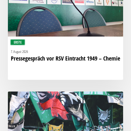
–
Chemie
ERSTE
7. August 2026
Pressegespräch vor RSV Eintracht 1949 – Chemie
Faninfo
zum
Auswärtsspiel
beim
RSV
Eintracht