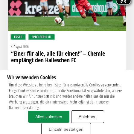
–
Chemie
empfängt
den
Halleschen
ERSTE
SPIELBERICHT
FC
4. August 2026
“Einer für alle, alle für einen!” – Chemie
empfängt den Halleschen FC
Wir verwenden Cookies
Um diese Website zu betreiben, ist es für uns notwendig Cookies zu verwenden.
Einige Cookies sind erforderlich, um die Funktionalität zu gewährleisten, andere
brauchen wir für unsere Statistik und wieder andere helfen uns dir nur die
Werbung anzuzeigen, die dich interessiert. Mehr erfährst du in unserer
Datenschutzerklärung.
Alles zulassen
Ablehnen
Impressum
|
Datenschutz
BSG CHEMIE LEIPZIG © 2026
Einzeln bestätigen
MITGLIEDERZAHL: 2.816