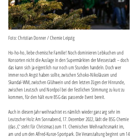
Foto: Christian Donner / Chemie Leipzig
Ho-ho-ho, liebe chemische Familie! Noch dominieren Lebkuchen und
Konsorten nicht die Auslage in den Supermärkten der Messestadt – doch
das kann sich ja eigentlich nur noch um Stunden handeln. Doch wer
immer noch Angst haben sollte, zwischen Schoko-Nikoläusen und
Skandal-WM, zwischen Glühwein und den letzten Zügen der Hinrunde,
zwischen Leutzsch und Nordpol bei der festlichen Stimmung zu kurz zu
kommen, für den hält eure BSG das passende Event bereit.
Auch in diesem Jahr weihnachtet es nämlich wieder ganz arg sehr im
Leutzscher Holz: Am Sonnabend, 17. Dezember 2022, lädt die BSG Chemie
(das ‚C‘ steht für Christmas) zum 11. Chemischen Weihnachtsmarkt im,
am und um den Alfred-Kunze-Sportpark. Die Veranstaltung beginnt um 14