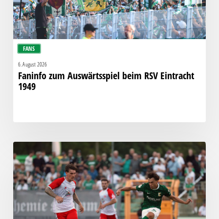
FANS
6. August 2026
Faninfo zum Auswärtsspiel beim RSV Eintracht
1949
Bittere
Pleite:
Chemie
kassiert
späten
Knockout
gegen