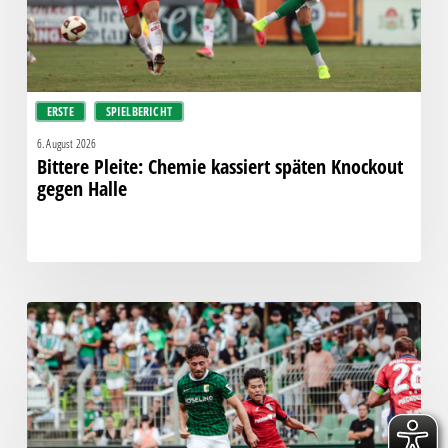
Halle
ERSTE
SPIELBERICHT
6. August 2026
Bittere Pleite: Chemie kassiert späten Knockout
gegen Halle
“Einer
für
alle,
alle
für
einen!”