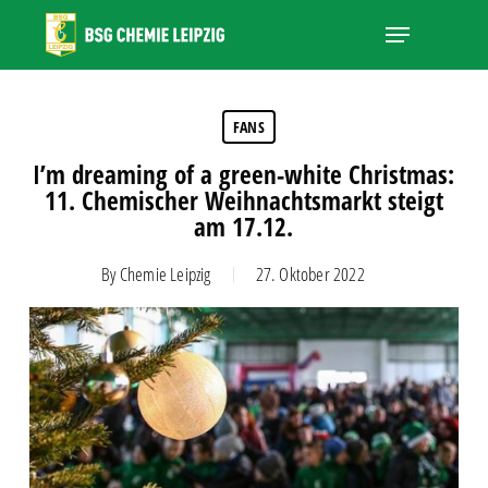
Skip
Menu
to
main
Close
content
Menu
FANS
I’m dreaming of a green-white Christmas:
11. Chemischer Weihnachtsmarkt steigt
am 17.12.
By
Chemie Leipzig
27. Oktober 2022