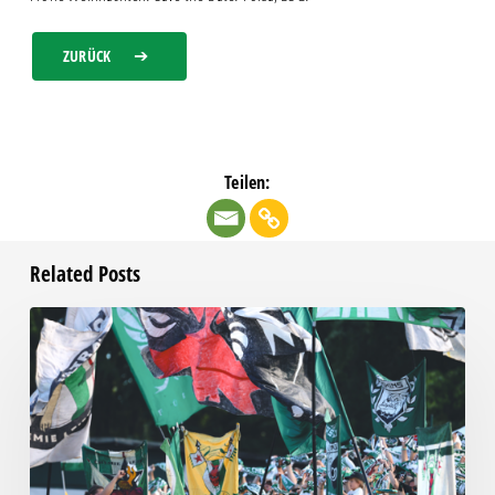
ZURÜCK
Teilen:
Related Posts
Faninfo
zum
Auswärtsspiel
beim
RSV
Eintracht
1949