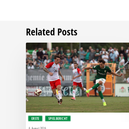
Related Posts
Bittere
Pleite:
Chemie
kassiert
späten
Knockout
gegen
Halle
ERSTE
SPIELBERICHT
6. August 2026