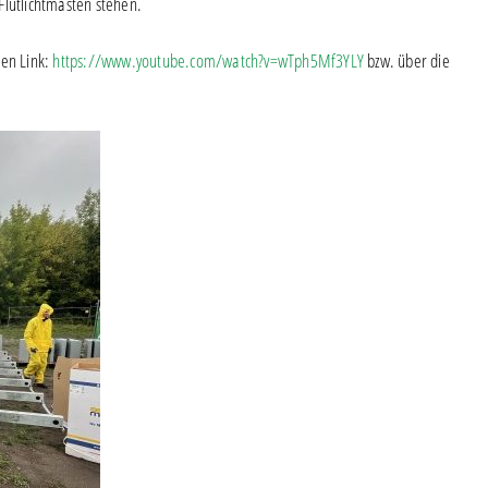
Flutlichtmasten stehen.
den Link:
https://www.youtube.com/watch?v=wTph5Mf3YLY
bzw. über die