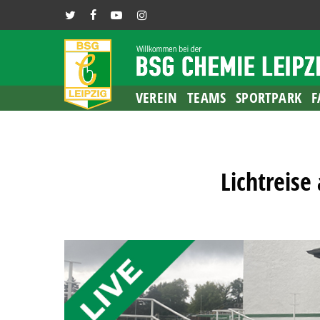
Skip
TWITTER
FACEBOOK
YOUTUBE
INSTAGRAM
to
main
content
VEREIN
TEAMS
SPORTPARK
F
Lichtreise