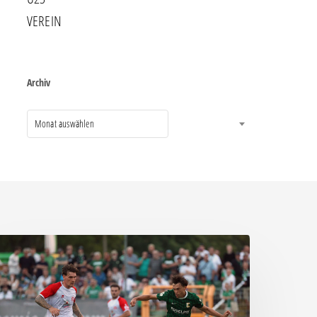
VEREIN
Archiv
Monat auswählen
ittere
eite:
hemie
assiert
päten