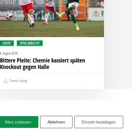
nockout
egen
alle
ERSTE
SPIELBERICHT
6. August 2026
Bittere Pleite: Chemie kassiert späten
Knockout gegen Halle
Chemie Leipzig
Alles zulassen
Ablehnen
Einzeln bestätigen
Share