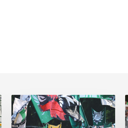
Faninfo
B
zum
Pl
Auswärtsspiel
C
beim
k
RSV
s