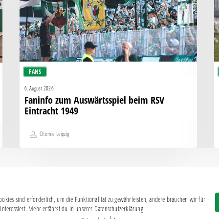
Eintracht
K
1949
g
H
FANS
6. August 2026
Faninfo zum Auswärtsspiel beim RSV
Eintracht 1949
Chemie Leipzig
okies sind erforderlich, um die Funktionalität zu gewährleisten, andere brauchen wir für
Impressum
|
Datenschutz
interessiert. Mehr erfährst du in unserer Datenschutzerklärung.
BSG CHEMIE LEIPZIG © 2026