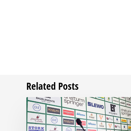
Related Posts
Pressegespräch
vor
RSV
Eintracht
1949