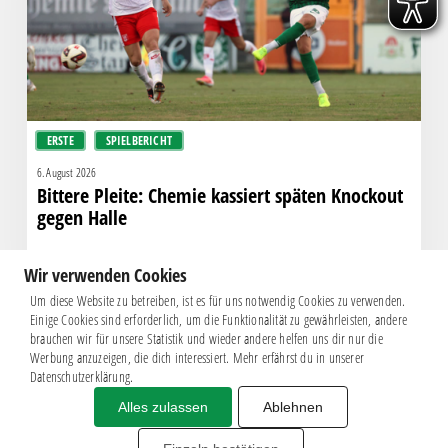
Knockout
gegen
Halle
ERSTE
SPIELBERICHT
6. August 2026
Bittere Pleite: Chemie kassiert späten Knockout
gegen Halle
Wir verwenden Cookies
Um diese Website zu betreiben, ist es für uns notwendig Cookies zu verwenden.
Einige Cookies sind erforderlich, um die Funktionalität zu gewährleisten, andere
brauchen wir für unsere Statistik und wieder andere helfen uns dir nur die
Werbung anzuzeigen, die dich interessiert. Mehr erfährst du in unserer
Datenschutzerklärung.
Alles zulassen
Ablehnen
Impressum
|
Datenschutz
BSG CHEMIE LEIPZIG © 2026