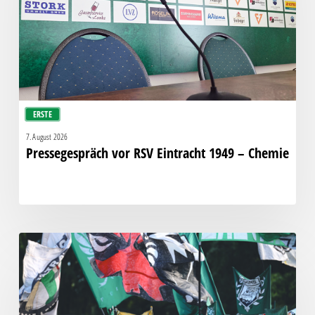
–
Chemie
ERSTE
7. August 2026
Pressegespräch vor RSV Eintracht 1949 – Chemie
Faninfo
zum
Auswärtsspiel
beim
RSV