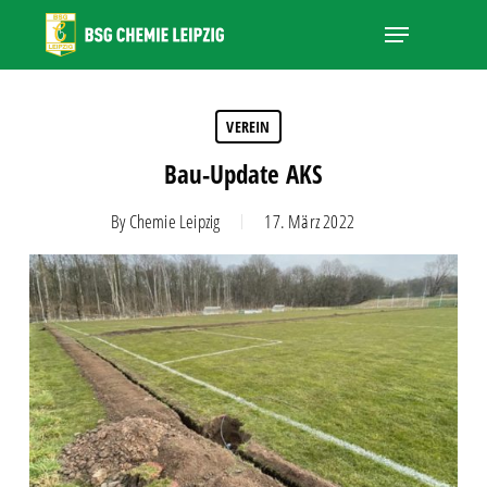
Skip
Menu
to
main
Close
content
Menu
VEREIN
Bau-Update AKS
By
Chemie Leipzig
17. März 2022