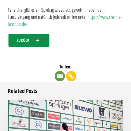
Fanartikel gibt es am Spieltag wie zuletzt gewohnt neben dem
Haupteingang und natürlich jederzeit online unter
https://www.chemie-
fanshop.de/
ZURÜCK
Teilen:
Related Posts
Pressegespräch
vor
RSV
Eintracht
1949