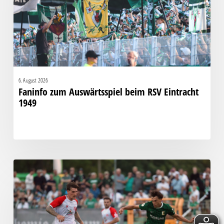
Eintracht
1949
6. August 2026
Faninfo zum Auswärtsspiel beim RSV Eintracht
1949
Bittere
Pleite:
Chemie
kassiert
späten