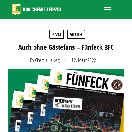
Skip
Menu
to
main
Close
content
Menu
FANS
VEREIN
Auch ohne Gästefans – Fünfeck BFC
By
Chemie Leipzig
12. März 2022