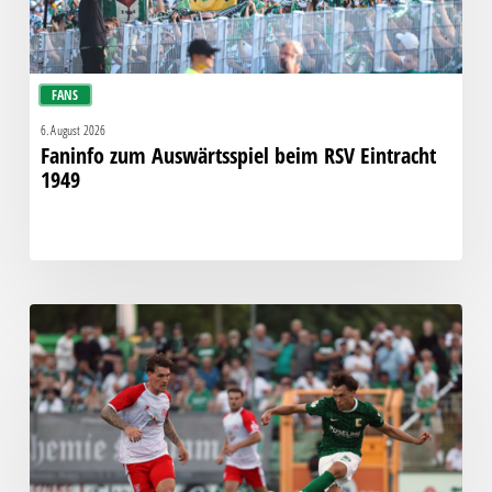
FANS
6. August 2026
Faninfo zum Auswärtsspiel beim RSV Eintracht
1949
Bittere
Pleite:
Chemie
kassiert
späten
Knockout
gegen