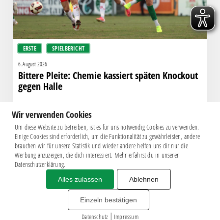
Halle
ERSTE
SPIELBERICHT
6. August 2026
Bittere Pleite: Chemie kassiert späten Knockout
gegen Halle
Wir verwenden Cookies
Um diese Website zu betreiben, ist es für uns notwendig Cookies zu verwenden.
Einige Cookies sind erforderlich, um die Funktionalität zu gewährleisten, andere
brauchen wir für unsere Statistik und wieder andere helfen uns dir nur die
Werbung anzuzeigen, die dich interessiert. Mehr erfährst du in unserer
Datenschutzerklärung.
Alles zulassen
Ablehnen
Impressum
|
Datenschutz
BSG CHEMIE LEIPZIG © 2026
Einzeln bestätigen
MITGLIEDERZAHL: 2.816
|
webdesign by
3W
Datenschutz
Impressum