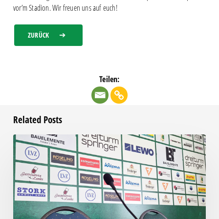
vor’m Stadion. Wir freuen uns auf euch!
ZURÜCK
Teilen:
Related Posts
Pressegespräch
vor
RSV
Eintracht
1949
–
Chemie