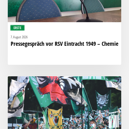
ERSTE
7. August 2026
Pressegespräch vor RSV Eintracht 1949 – Chemie
Faninfo
zum
Auswärtsspiel
beim
RSV
Eintracht
1949