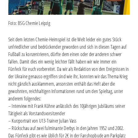
Foto: BSG Chemie Leipzig
Seit dem letzten Chemie-Heimspiel ist die Welt leider ein gutes Stück
unfriedlicher und bedrückender geworden und sich in diesen Tagen auf
Fußball zu konzentrieren, dürfte dem einen oder der anderen schwer
fallen. Damit dies ein wenig leichter fällt haben wir wie immer ein
Fünfeck für euch vorbereitet. Da wir als Redaktion von den Ereignissen in
der Ukraine genauso ergriffen sind wie ihr, konnten wir das Thema Krieg
nicht gänzlich ausklammern, ansonsten enthält das Heft aber die
gewohnten, reichhaltigen Informationen rund um den Spieltag, unter
anderem folgendes:
– Interview mit Frank Kühne anlässlich des 10jährigen Jubiläums seiner
Tätigkeit als Vorstandsvorsitzender
– Kurzportrait von U13-Trainer Julian Vass
– Rückschau auf zwei fulminante Derbys in den Jahren 1952 und 2002.
Das Fünfeck gibt es wie üblich für 2€ in der Fanshopbude am Parkplatz