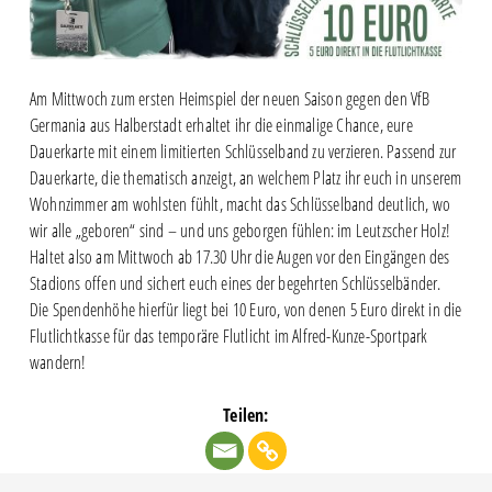
Am Mittwoch zum ersten Heimspiel der neuen Saison gegen den VfB
Germania aus Halberstadt erhaltet ihr die einmalige Chance, eure
Dauerkarte mit einem limitierten Schlüsselband zu verzieren. Passend zur
Dauerkarte, die thematisch anzeigt, an welchem Platz ihr euch in unserem
Wohnzimmer am wohlsten fühlt, macht das Schlüsselband deutlich, wo
wir alle „geboren“ sind – und uns geborgen fühlen: im Leutzscher Holz!
Haltet also am Mittwoch ab 17.30 Uhr die Augen vor den Eingängen des
Stadions offen und sichert euch eines der begehrten Schlüsselbänder.
Die Spendenhöhe hierfür liegt bei 10 Euro, von denen 5 Euro direkt in die
Flutlichtkasse für das temporäre Flutlicht im Alfred-Kunze-Sportpark
wandern!
Teilen: