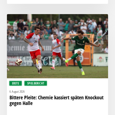
Bittere
Pleite:
Chemie
kassiert
späten
Knockout
gegen
Halle
ERSTE
SPIELBERICHT
6. August 2026
Bittere Pleite: Chemie kassiert späten Knockout
gegen Halle