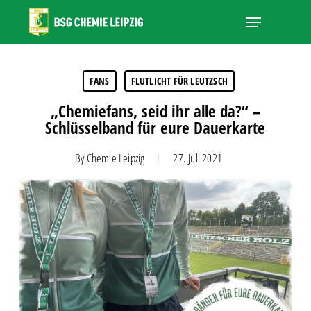
Skip
Menu
to
main
Close
content
Menu
FANS
FLUTLICHT FÜR LEUTZSCH
„Chemiefans, seid ihr alle da?“ –
Schlüsselband für eure Dauerkarte
By
Chemie Leipzig
27. Juli 2021