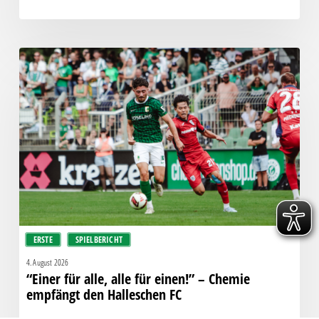
“Einer
für
alle,
alle
für
einen!”
–
Chemie
empfängt
den
Halleschen
ERSTE
SPIELBERICHT
FC
4. August 2026
“Einer für alle, alle für einen!” – Chemie
empfängt den Halleschen FC