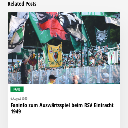
Related Posts
Faninfo
zum
Auswärtsspiel
beim
RSV
Eintracht
1949
FANS
6. August 2026
Faninfo zum Auswärtsspiel beim RSV Eintracht
1949