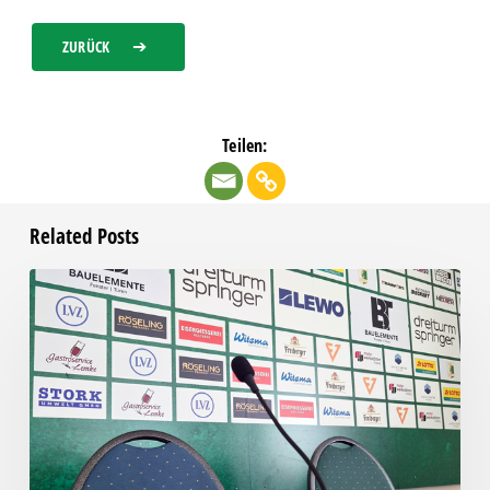
ZURÜCK
Teilen:
Related Posts
Pressegespräch
vor
RSV
Eintracht
1949
–
Chemie