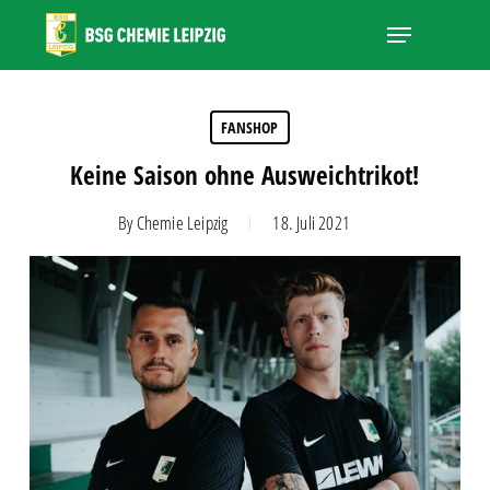
Skip
Menu
to
main
Close
content
Menu
FANSHOP
Keine Saison ohne Ausweichtrikot!
By
Chemie Leipzig
18. Juli 2021