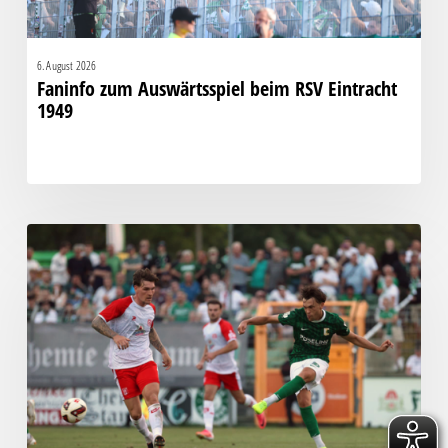
6. August 2026
Faninfo zum Auswärtsspiel beim RSV Eintracht
1949
Bittere
Pleite:
Chemie
kassiert
späten
Knockout
gegen
Halle