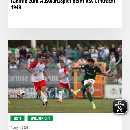
Faninfo zum Auswärtsspiel beim RSV Eintracht
1949
Bittere
Pleite:
Chemie
kassiert
späten
Knockout
gegen
Halle
ERSTE
SPIELBERICHT
6. August 2026