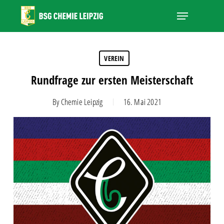
Skip
Menu
to
main
Close
content
Menu
VEREIN
Rundfrage zur ersten Meisterschaft
By
Chemie Leipzig
16. Mai 2021