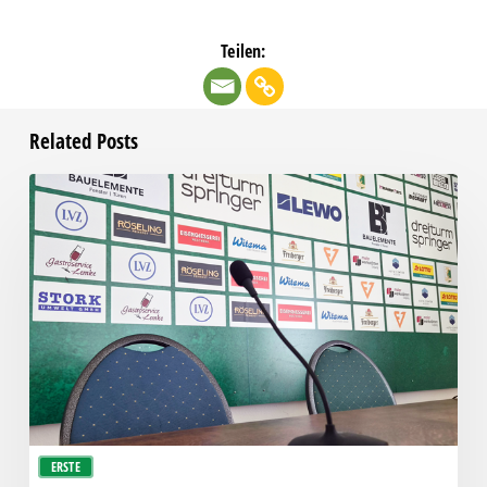
Teilen:
Related Posts
Pressegespräch
vor
RSV
Eintracht
1949
–
Chemie
ERSTE