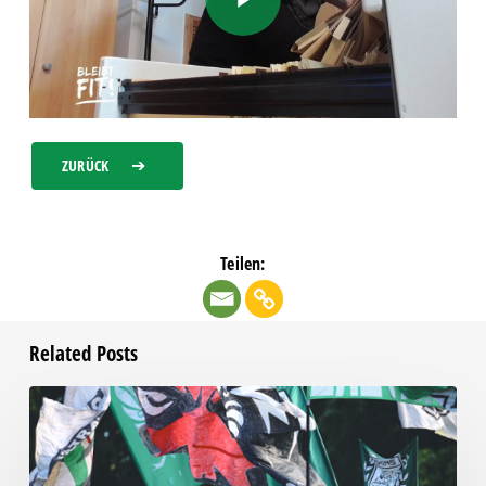
ZURÜCK
Teilen:
Related Posts
Faninfo
zum
Auswärtsspiel
beim