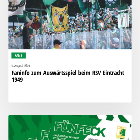
RSV
Eintracht
1949
FANS
6. August 2026
Faninfo zum Auswärtsspiel beim RSV Eintracht
1949
Fünfeck
Nr.
302