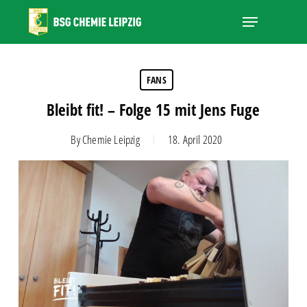
Skip
Menu
to
main
Close
content
Menu
FANS
Bleibt fit! – Folge 15 mit Jens Fuge
By
Chemie Leipzig
18. April 2020