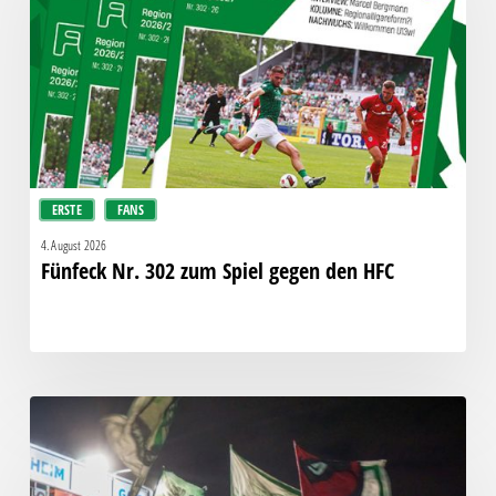
zum
Spiel
gegen
den
HFC
ERSTE
FANS
4. August 2026
Fünfeck Nr. 302 zum Spiel gegen den HFC
Faninfo
zum
Auswärtsspiel
beim