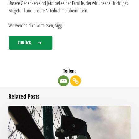
Unsere Gedanken sind jetzt bei seiner Familie, der wir unser aufrichtiges
Mitgefühl und unsere Anteilnahme übermitteln.
Wir werden dich vermissen, Siggi.
ZURÜCK
Teilen:
Related Posts
Unsere
Becherpfand-
Aktion:
Gemeinsam
für