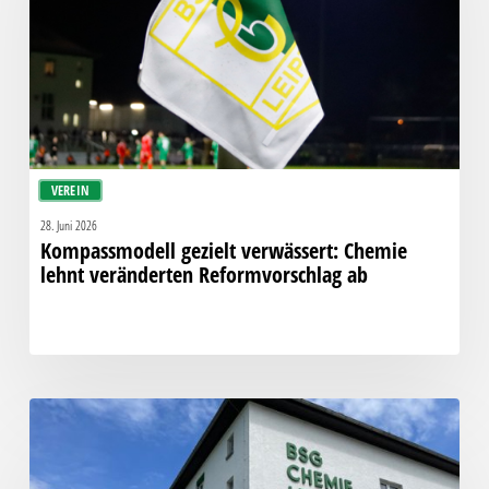
lehnt
veränderten
Reformvorschlag
ab
VEREIN
28. Juni 2026
Kompassmodell gezielt verwässert: Chemie
lehnt veränderten Reformvorschlag ab
Die
Geschäftsstelle
bleibt
morgen