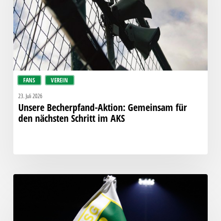
den
nächsten
Schritt
im
AKS
FANS
VEREIN
23. Juli 2026
Unsere Becherpfand-Aktion: Gemeinsam für
den nächsten Schritt im AKS
Kompassmodell
gezielt
verwässert:
Chemie