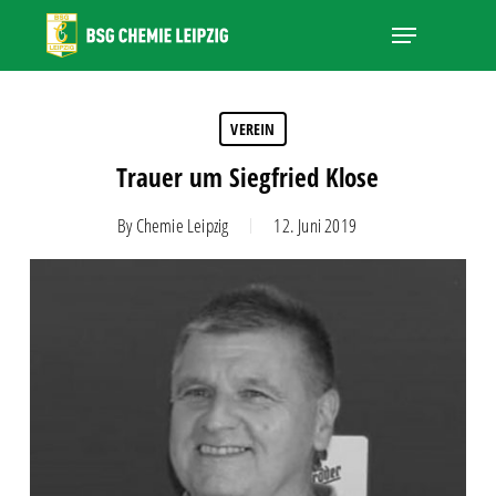
Skip
Menu
to
main
Close
content
Menu
VEREIN
Trauer um Siegfried Klose
By
Chemie Leipzig
12. Juni 2019