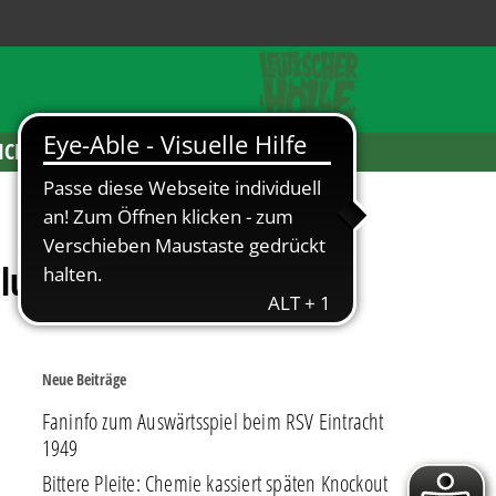
ICKETS
mlung
Neue Beiträge
Faninfo zum Auswärtsspiel beim RSV Eintracht
1949
Bittere Pleite: Chemie kassiert späten Knockout