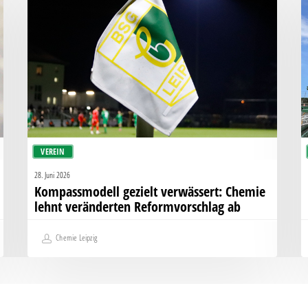
verwässert:
bl
Chemie
m
lehnt
g
veränderten
Reformvorschlag
ab
VEREIN
28. Juni 2026
Kompassmodell gezielt verwässert: Chemie
lehnt veränderten Reformvorschlag ab
Chemie Leipzig