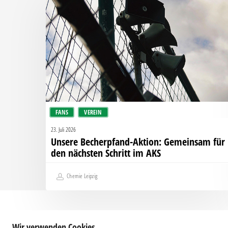
Aktion:
Gemeinsam
für
den
nächsten
Schritt
im
AKS
FANS
VEREIN
23. Juli 2026
Unsere Becherpfand-Aktion: Gemeinsam für
den nächsten Schritt im AKS
Chemie Leipzig
Wir verwenden Cookies