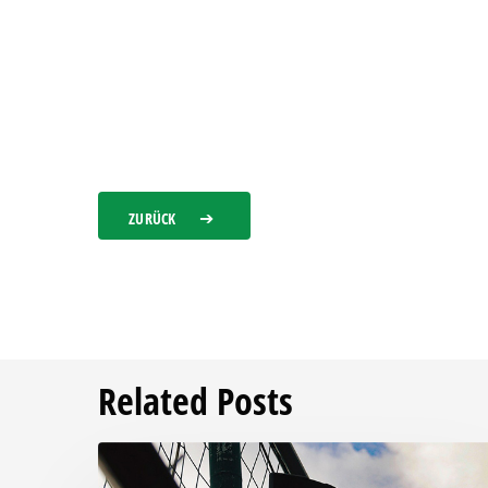
ZURÜCK
Related Posts
Unsere
Becherpfand-