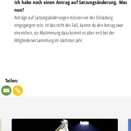
Ich habe noch einen Antrag auf Satzungsänderung. Was
nun?
Anträge auf Satzungsänderungen müssen vor der Einladung
eingegangen sein. Ist das nicht der Fall, kannst du den Antrag zwar
einreichen, zur Abstimmung dazu kommt es aber erst bei der
Mitgliederversammlung im nächsten Jahr.
Teilen:
Kompassmodell
D
gezielt
G