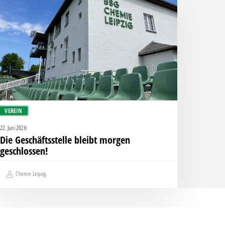
eibt
orgen
eschlossen!
VEREIN
22. Juni 2026
Die Geschäftsstelle bleibt morgen
geschlossen!
Chemie Leipzig