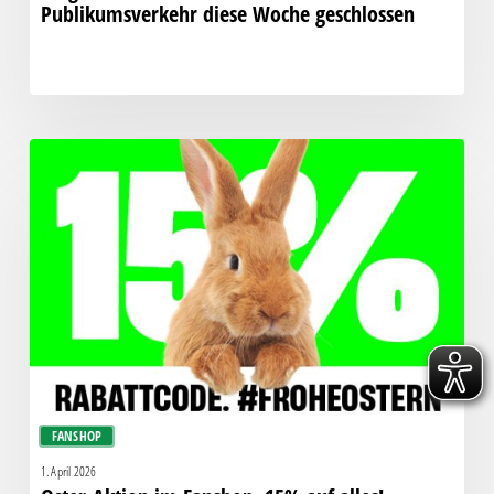
Publikumsverkehr diese Woche geschlossen
Oster-
Aktion
im
Fanshop.
15%
auf
alles!
FANSHOP
1. April 2026