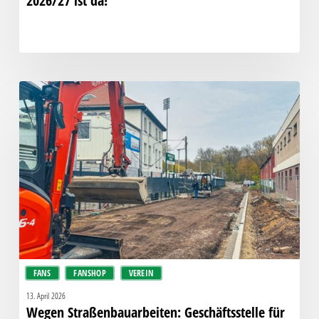
2026/27 ist da!
Wegen
Straßenbauarbeiten:
Geschäftsstelle
für
Publikumsverkehr
diese
Woche
geschlossen
FANS
FANSHOP
VEREIN
13. April 2026
Wegen Straßenbauarbeiten: Geschäftsstelle für