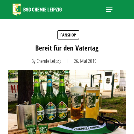
Skip
Menu
to
main
Close
content
Menu
FANSHOP
Bereit für den Vatertag
By
Chemie Leipzig
26. Mai 2019