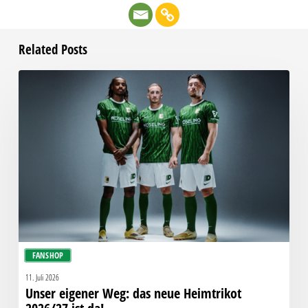
Related Posts
Unser
eigener
Weg:
das
neue
Heimtrikot
2026/27
ist
da!
FANSHOP
11. Juli 2026
Unser eigener Weg: das neue Heimtrikot