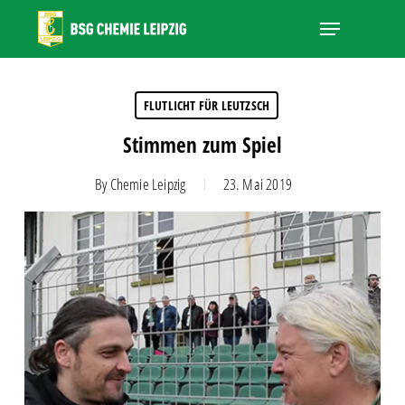
Skip
Menu
to
main
Close
content
Menu
FLUTLICHT FÜR LEUTZSCH
Stimmen zum Spiel
By
Chemie Leipzig
23. Mai 2019