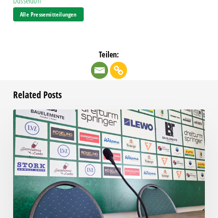
Düsseldorf
Alle Pressemitteilungen
Teilen:
Related Posts
Pressegespräch
vor
RSV
Eintracht
1949
–
Chemie