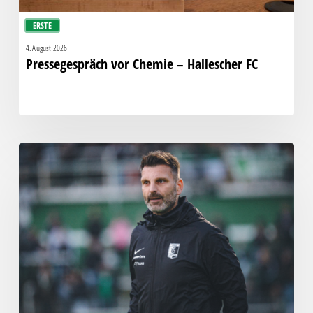
ERSTE
4. August 2026
Pressegespräch vor Chemie – Hallescher FC
Chemie
stellt
Cheftrainer
Adrian
Alipour
frei