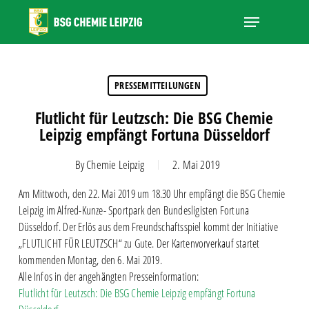
Skip
Menu
to
main
Close
content
Menu
PRESSEMITTEILUNGEN
Flutlicht für Leutzsch: Die BSG Chemie
Leipzig empfängt Fortuna Düsseldorf
By
Chemie Leipzig
2. Mai 2019
Am Mittwoch, den 22. Mai 2019 um 18.30 Uhr empfängt die BSG Chemie
Leipzig im Alfred-Kunze- Sportpark den Bundesligisten Fortuna
Düsseldorf. Der Erlös aus dem Freundschaftsspiel kommt der Initiative
„FLUTLICHT FÜR LEUTZSCH“ zu Gute. Der Kartenvorverkauf startet
kommenden Montag, den 6. Mai 2019.
Alle Infos in der angehängten Presseinformation:
Flutlicht für Leutzsch: Die BSG Chemie Leipzig empfängt Fortuna