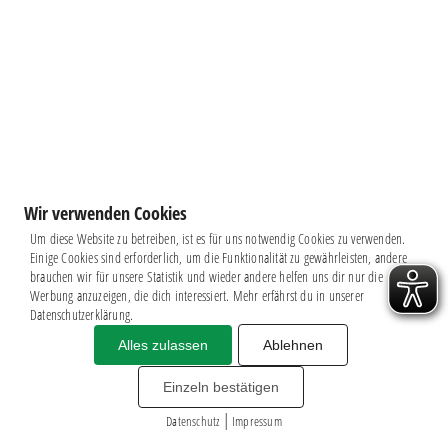
Wir verwenden Cookies
Um diese Website zu betreiben, ist es für uns notwendig Cookies zu verwenden.
Einige Cookies sind erforderlich, um die Funktionalität zu gewährleisten, andere
brauchen wir für unsere Statistik und wieder andere helfen uns dir nur die
Werbung anzuzeigen, die dich interessiert. Mehr erfährst du in unserer
Datenschutzerklärung.
Alles zulassen
Ablehnen
Impressum
|
Datenschutz
BSG CHEMIE LEIPZIG © 2026
Einzeln bestätigen
MITGLIEDERZAHL: 2.816
|
webdesign by
3W
Datenschutz
Impressum