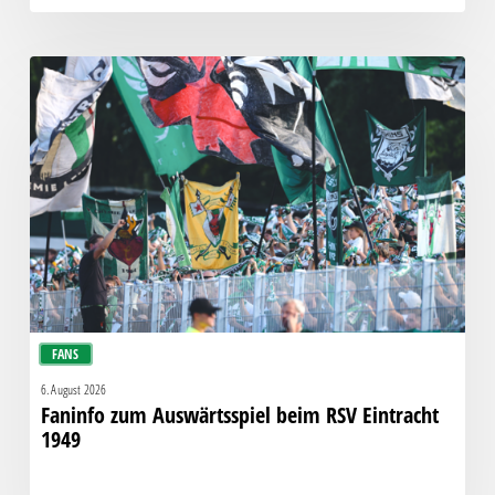
Faninfo
zum
Auswärtsspiel
beim
RSV
Eintracht
1949
FANS
6. August 2026
Faninfo zum Auswärtsspiel beim RSV Eintracht
1949