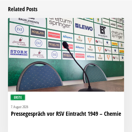
Related Posts
Pressegespräch
vor
RSV
Eintracht
1949
–
Chemie
ERSTE
7. August 2026
Pressegespräch vor RSV Eintracht 1949 – Chemie