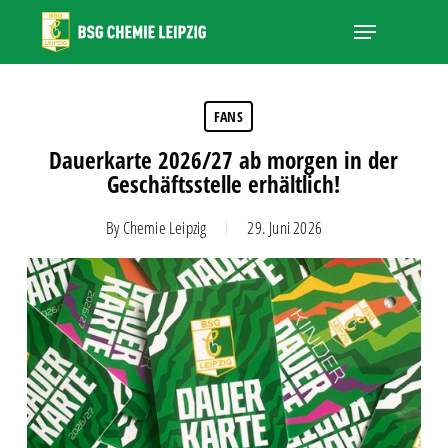
Skip
Menu
to
main
Close
content
Menu
FANS
Dauerkarte 2026/27 ab morgen in der
Geschäftsstelle erhältlich!
By
Chemie Leipzig
29. Juni 2026