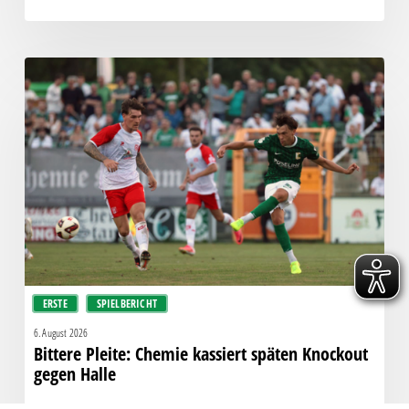
Bittere
Pleite:
Chemie
kassiert
späten
Knockout
gegen
Halle
ERSTE
SPIELBERICHT
6. August 2026
Bittere Pleite: Chemie kassiert späten Knockout
gegen Halle