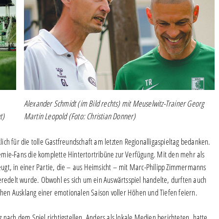
Alexander Schmidt (im Bild rechts) mit Meuselwitz-Trainer Georg
t)
Martin Leopold (Foto: Christian Donner)
ch für die tolle Gastfreundschaft am letzten Regionalligaspieltag bedanken.
emie-Fans die komplette Hintertortribüne zur Verfügung. Mit den mehr als
ugt, in einer Partie, die – aus Heimsicht – mit Marc-Philipp Zimmermanns
veredelt wurde. Obwohl es sich um ein Auswärtsspiel handelte, durften auch
en Ausklang einer emotionalen Saison voller Höhen und Tiefen feiern.
 nach dem Spiel richtigstellen. Anders als lokale Medien berichteten, hatte