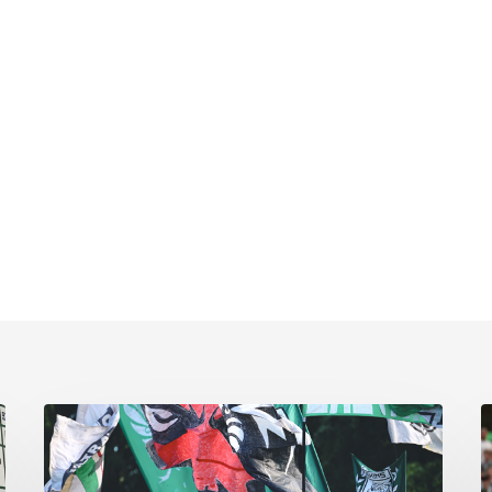
Faninfo
B
zum
Pl
Auswärtsspiel
C