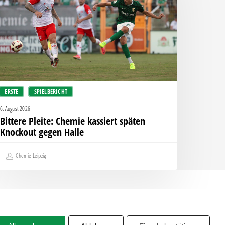
assiert
päten
nockout
egen
alle
ERSTE
SPIELBERICHT
6. August 2026
Bittere Pleite: Chemie kassiert späten
Knockout gegen Halle
Chemie Leipzig