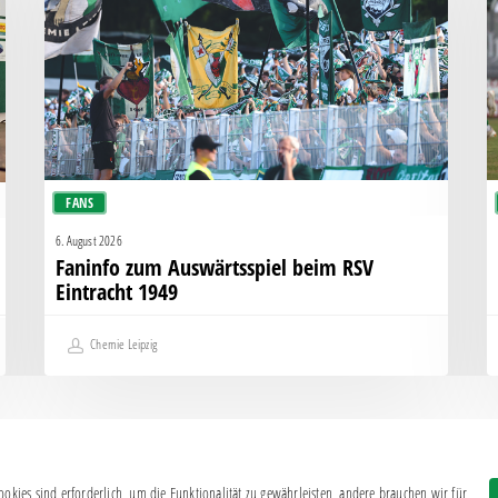
beim
k
RSV
s
Eintracht
K
1949
g
H
FANS
6. August 2026
Faninfo zum Auswärtsspiel beim RSV
Eintracht 1949
Chemie Leipzig
okies sind erforderlich, um die Funktionalität zu gewährleisten, andere brauchen wir für