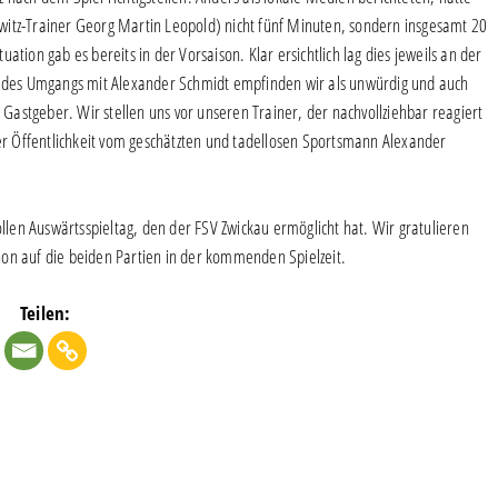
witz-Trainer Georg Martin Leopold) nicht fünf Minuten, sondern insgesamt 20
tion gab es bereits in der Vorsaison. Klar ersichtlich lag dies jeweils an der
se des Umgangs mit Alexander Schmidt empfinden wir als unwürdig und auch
astgeber. Wir stellen uns vor unseren Trainer, der nachvollziehbar reagiert
der Öffentlichkeit vom geschätzten und tadellosen Sportsmann Alexander
en Auswärtsspieltag, den der FSV Zwickau ermöglicht hat. Wir gratulieren
hon auf die beiden Partien in der kommenden Spielzeit.
Teilen: