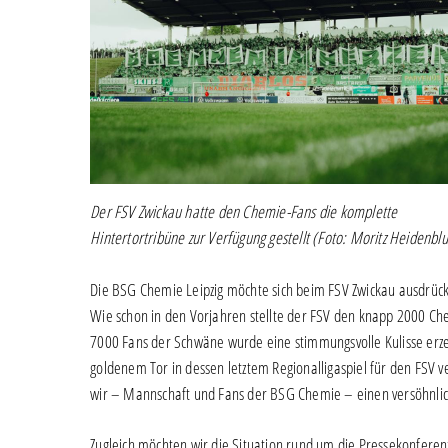
Der FSV Zwickau hatte den Chemie-Fans die komplette
Hintertortribüne zur Verfügung gestellt (Foto: Moritz Heidenblu
Die BSG Chemie Leipzig möchte sich beim FSV Zwickau ausdrückli
Wie schon in den Vorjahren stellte der FSV den knapp 2000 Ch
7000 Fans der Schwäne wurde eine stimmungsvolle Kulisse erze
goldenem Tor in dessen letztem Regionalligaspiel für den FSV 
wir – Mannschaft und Fans der BSG Chemie – einen versöhnlich
Zugleich möchten wir die Situation rund um die Pressekonferenz