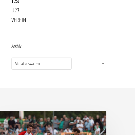
Test
U23
VEREIN
Archiv
Monat auswählen
ittere
eite:
hemie