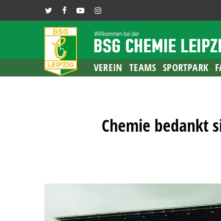
Skip
TWITTER
FACEBOOK
YOUTUBE
INSTAGRAM
to
main
content
VEREIN
TEAMS
SPORTPARK
F
Chemie bedankt si